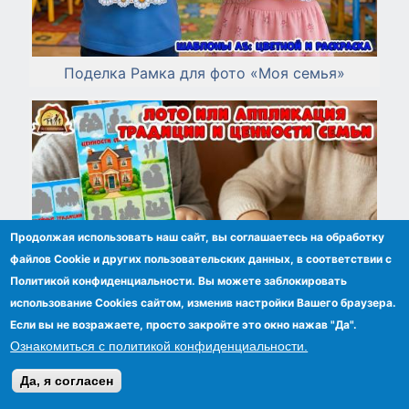
Поделка Рамка для фото «Моя семья»
Продолжая использовать наш сайт, вы соглашаетесь на обработку
файлов Сookie и других пользовательских данных, в соответствии с
Политикой конфиденциальности. Вы можете заблокировать
использование Cookies сайтом, изменив настройки Вашего браузера.
Если вы не возражаете, просто закройте это окно нажав "Да".
Ознакомиться с политикой конфиденциальности.
Да, я согласен
Лото или аппликация "Ценности и традиции