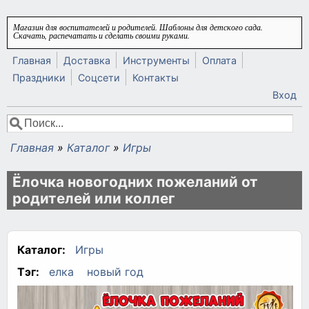
Перейти к основному содержанию
Магазин для воспитателей и родителей. Шаблоны для детского сада.
Скачать, распечатать и сделать своими руками.
Главная
Доставка
Инструменты
Оплата
Праздники
Соцсети
Контакты
Вход
Поиск
Форма поиска
Главная
»
Каталог
»
Игры
Вы здесь
Ёлочка новогодних пожеланий от
родителей или коллег
Каталог:
Игры
Тэг:
елка
новый год