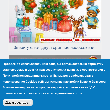
Звери у елки, двусторонние изображения
Продолжая использовать наш сайт, вы соглашаетесь на обработку
файлов Сookie и других пользовательских данных, в соответствии с
Политикой конфиденциальности. Вы можете заблокировать
использование Cookies сайтом, изменив настройки Вашего браузера.
Если вы не возражаете, просто закройте это окно нажав "Да".
Ознакомиться с политикой конфиденциальности.
Да, я согласен