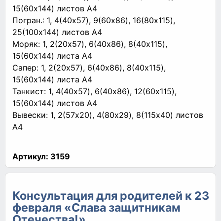
15(60x144) листов A4
Погран.: 1, 4(40x57), 9(60x86), 16(80x115),
25(100x144) листов A4
Моряк: 1, 2(20x57), 6(40x86), 8(40x115),
15(60x144) листа A4
Сапер: 1, 2(20x57), 6(40x86), 8(40x115),
15(60x144) листа A4
Танкист: 1, 4(40x57), 6(40x86), 12(60x115),
15(60x144) листов A4
Вывески: 1, 2(57x20), 4(80x29), 8(115x40) листов
A4
Артикул:
3159
Консультация для родителей к 23
февраля «Слава защитникам
Отечества!»