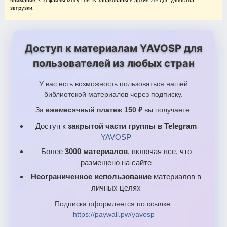
внимание, что файлы могут быть запакованы в архив
ZIP
для удобства
загрузки.
Доступ к материалам YAVOSP для
пользователей из любых стран
У вас есть возможность пользоваться нашей
библиотекой материалов через подписку.
За
ежемесячный платеж 150 ₽
вы получаете:
Доступ к
закрытой части группы в Telegram
YAVOSP
Более
3000 материалов
, включая все, что
размещено на сайте
Неограниченное использование
материалов в
личных целях
Подписка оформляется по ссылке:
https://paywall.pw/yavosp