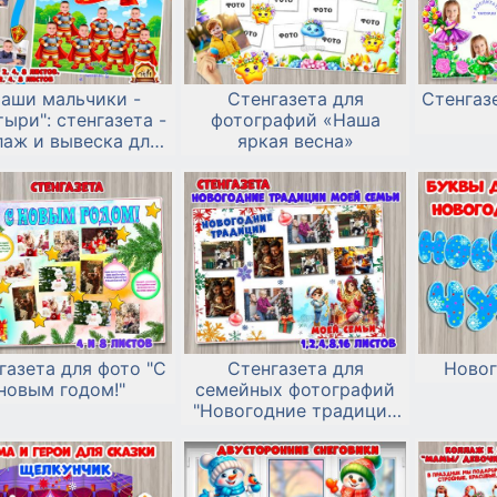
Наши мальчики -
Стенгазета для
Стенгазе
тыри": стенгазета -
фотографий «Наша
лаж и вывеска для
яркая весна»
вески фото к 23
февраля и дню
мальчиков
газета для фото "С
Стенгазета для
Новог
новым годом!"
семейных фотографий
"Новогодние традиции
моей семьи"