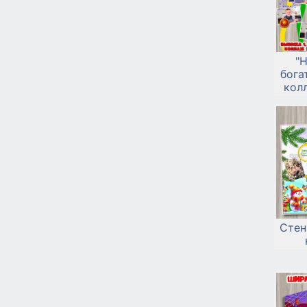
"
бога
кол
вы
Стен