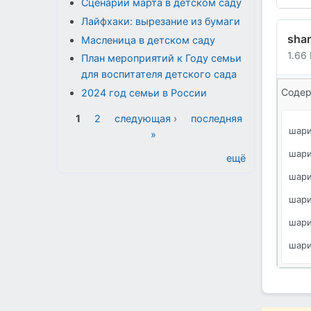
Сценарии марта в детском саду
Лайфхаки: вырезание из бумаги
shar
Масленица в детском саду
1.66
План мероприятий к Году семьи
для воспитателя детского сада
Содер
2024 год семьи в России
Страницы
1
2
следующая ›
последняя
шари
»
шари
ещё
шари
шари
шари
шари
шари
шари