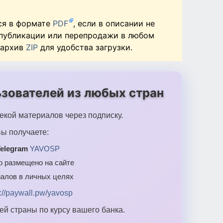
ся в формате
PDF
, если в описании не
 публикации или перепродажи в любом
 архив
ZIP
для удобства загрузки.
зователей из любых стран
екой материалов через подписку.
ы получаете:
elegram
YAVOSP
то размещено на сайте
алов в личных целях
s://paywall.pw/yavosp
й страны по курсу вашего банка.