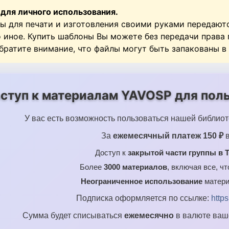
ки/8.png
 для личного использования.
ки/Без имени-2.psd
ы для печати и изготовления своими руками передают
о иное. Купить шаблоны Вы можете без передачи права
Обратите внимание, что файлы могут быть запакованы в
ступ к материалам YAVOSP для поль
У вас есть возможность пользоваться нашей библиот
За
ежемесячный платеж 150 ₽
в
Доступ к
закрытой части группы в T
Более
3000 материалов
, включая все, ч
Неограниченное использование
матери
Подписка оформляется по ссылке:
http
Сумма будет списываться
ежемесячно
в валюте ваше