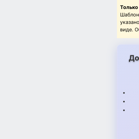
шари
Только
шари
Шаблон
указан
виде. 
До