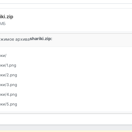
iki.zip
 МБ
shariki.zip:
жимое архива
ки/
ки/1.png
ки/2.png
ки/3.png
ки/4.png
ки/5.png
ки/6.png
ки/7.png