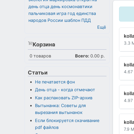
день отца
день космонавтики
пальчиковая игра
год единства
народов России
шаблон
ПДД
Ещё
koll
3.3 
Корзина
0
товаров
Всего:
0.00 р.
koll
4.67
Статьи
Не печатается фон
День отца - когда отмечают
koll
Как распаковать ZIP-архив
4.97
Вытынанка: Советы для
вырезания вытынанок
Если блокируется скачивание
koll
pdf файлов
7.9 