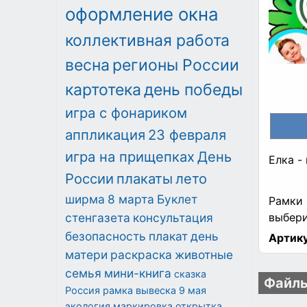
оформление окна
коллективная работа
весна
регионы России
картотека
день победы
игра с фонариком
аппликация
23 февраля
игра на прищепках
День
Елка -
России
плакаты
лето
ширма
8 марта
Буклет
Рамки 
стенгазета
консультация
выбери
безопасность
плакат
день
Артику
матери
раскраска
животные
семья
мини-книга
сказка
Файлы
Россия
рамка
вывеска
9 мая
экология
маркировка
открытка