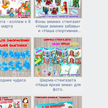
та - коллаж к 8
Фоны зимних стенгазет
марта
«Наши зимние забавы»
и «Наша спортивная
зима».
одние чудеса
Ширма-стенгазета
«Наша яркая зима» для
фото.