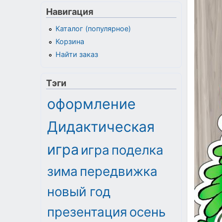
Навигация
Каталог (популярное)
Корзина
Найти заказ
Тэги
оформление
Дидактическая
игра
игра
поделка
зима
передвижка
новый год
презентация
осень