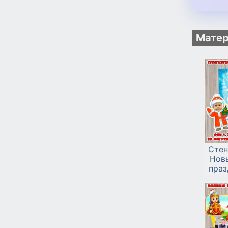
Матер
Стен
Нов
праз