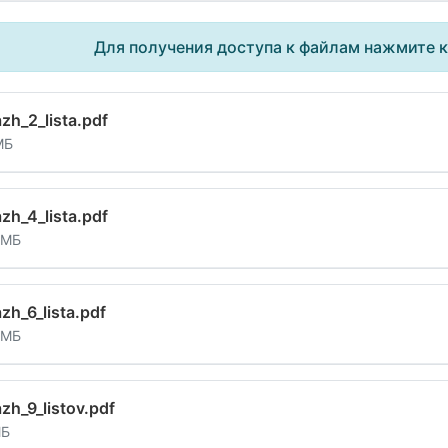
Для получения доступа к файлам нажмите 
azh_2_lista.pdf
МБ
azh_4_lista.pdf
 МБ
azh_6_lista.pdf
 МБ
azh_9_listov.pdf
МБ