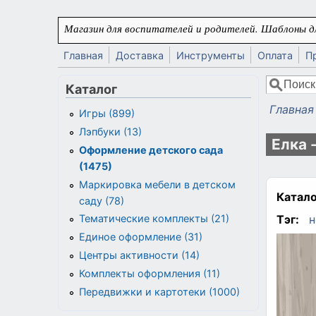
Перейти к основному содержанию
Магазин для воспитателей и родителей. Шаблоны дл
Главная
Доставка
Инструменты
Оплата
П
Поиск
Каталог
Форма
Главная
Игры (899)
Вы здес
Лэпбуки (13)
Елка 
Оформление детского сада
(1475)
Маркировка мебели в детском
Катало
саду (78)
Тэг:
н
Тематические комплекты (21)
Единое оформление (31)
Центры активности (14)
Комплекты оформления (11)
Передвижки и картотеки (1000)