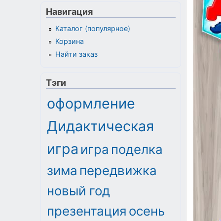
Навигация
Каталог (популярное)
Корзина
Найти заказ
Тэги
оформление
Дидактическая
игра
игра
поделка
зима
передвижка
новый год
презентация
осень