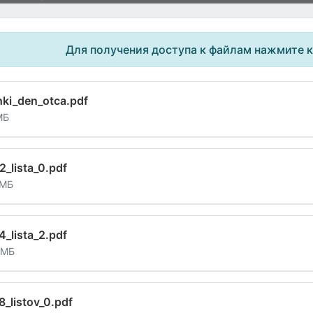
Для получения доступа к файлам нажмите 
hki_den_otca.pdf
МБ
2_lista_0.pdf
 МБ
4_lista_2.pdf
 МБ
8_listov_0.pdf