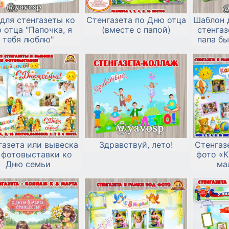
для стенгазеты ко
Стенгазета по Дню отца
Шаблон 
 отца "Папочка, я
(вместе с папой)
стенгаз
тебя люблю"
папа бы
Д
газета или вывеска
Здравствуй, лето!
Стенгаз
 фотовыставки ко
фото «
Дню семьи
ма