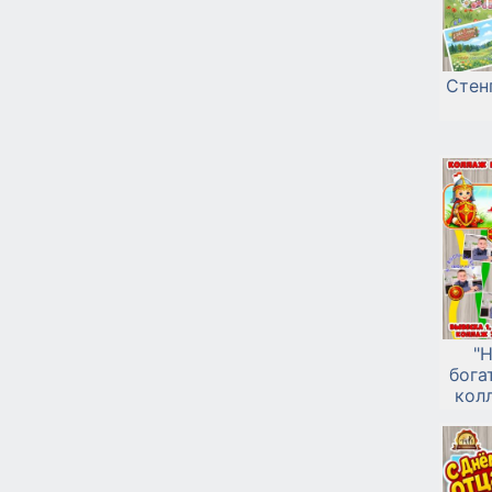
Стенг
"
бога
кол
вы