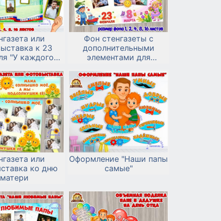
нгазета или
Фон стенгазеты с
ыставка к 23
дополнительными
ля "У каждого
элементами для
ой герой"
украшения «Февромарт»
нгазета или
Оформление "Наши папы
ставка ко дню
самые"
матери