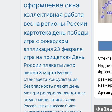
оформление окна
коллективная работа
весна
регионы России
картотека
день победы
игра с фонариком
аппликация
23 февраля
игра на прищепках
День
Стенга
России
плакаты
лето
Надпис
Фраза 
ширма
8 марта
Буклет
стенгазета
консультация
размер
Размер
безопасность
плакат
день
матери
раскраска
животные
Артику
семья
мини-книга
сказка
Россия
рамка
вывеска
9 мая
Файлы
экология
маркировка
открытка