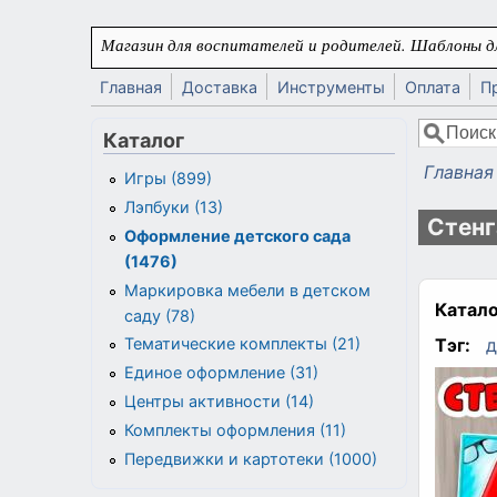
Перейти к основному содержанию
Магазин для воспитателей и родителей. Шаблоны дл
Главная
Доставка
Инструменты
Оплата
П
Поиск
Каталог
Форма
Главная
Игры (899)
Вы здес
Лэпбуки (13)
Стенг
Оформление детского сада
(1476)
Маркировка мебели в детском
Катало
саду (78)
Тэг:
д
Тематические комплекты (21)
Единое оформление (31)
Центры активности (14)
Комплекты оформления (11)
Передвижки и картотеки (1000)