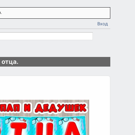
.
Вход
 отца.