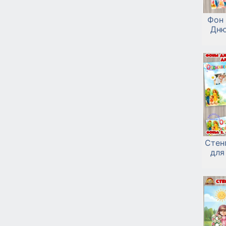
Фон 
Дню
Стен
для