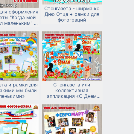
Стенгазета - ширма ко
для оформления
Дню Отца + рамки для
еты "Когда мой
фотограций
л маленьким" -
ень отца
ета и рамки для
Стенгазета или
Какими мы были
коллективная
ленькими»
аппликация «С Днем
Великой Победы!» к 9
мая