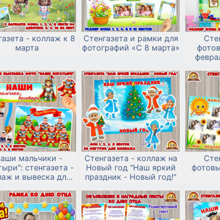
азета - коллаж к 8
Стенгазета и рамки для
Сте
марта
фотографий «С 8 марта»
фотов
февра
св
Наши мальчики -
Стенгазета - коллаж на
Сте
тыри": стенгазета -
Новый год "Наш яркий
фотовы
лаж и вывеска для
праздник - Новый год!"
вески фото к 23
февраля и дню
мальчиков