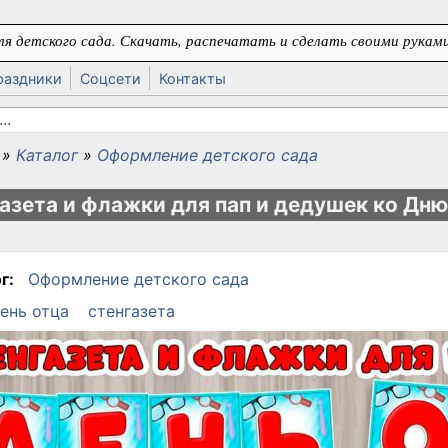
я детского сада. Скачать, распечатать и сделать своими руками
раздники
Соцсети
Контакты
 поиска
»
Каталог
»
Оформление детского сада
ь
азета и флажки для пап и дедушек ко Дню
г:
Оформление детского сада
ень отца
стенгазета