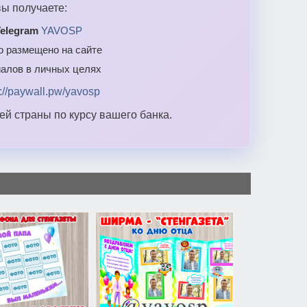
ы получаете:
elegram
YAVOSP
то размещено на сайте
алов в личных целях
s://paywall.pw/yavosp
й страны по курсу вашего банка.