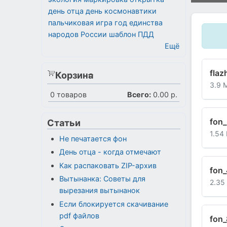
день отца
день космонавтики
пальчиковая игра
год единства
народов России
шаблон
ПДД
Ещё
flaz
Корзина
3.9 
0
товаров
Всего:
0.00 р.
fon_
Статьи
1.54
Не печатается фон
День отца - когда отмечают
Как распаковать ZIP-архив
fon_
Вытынанка: Советы для
2.35
вырезания вытынанок
Если блокируется скачивание
pdf файлов
fon_