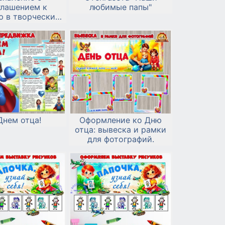
глашением к
любимые папы"
ю в творческих
ах ко Дню отца:
Днем отца!
Оформление ко Дню
отца: вывеска и рамки
для фотографий.