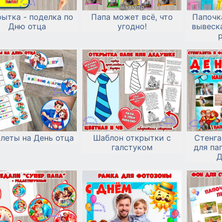
ытка - поделка по
Папа может всё, что
Папочка
Дню отца
угодно!
вывеск
леты на День отца
Шаблон открытки с
Стенга
галстуком
для па
Д