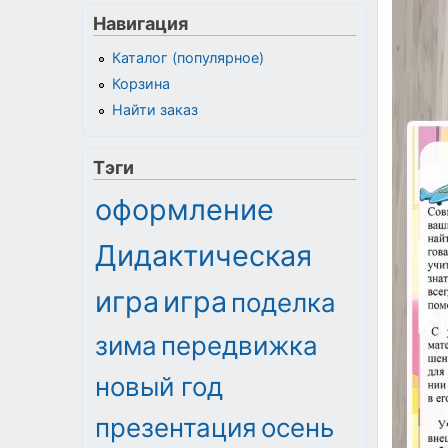
Навигация
Каталог (популярное)
Корзина
Найти заказ
Тэги
оформление
Дидактическая
игра
игра
поделка
зима
передвижка
новый год
презентация
осень