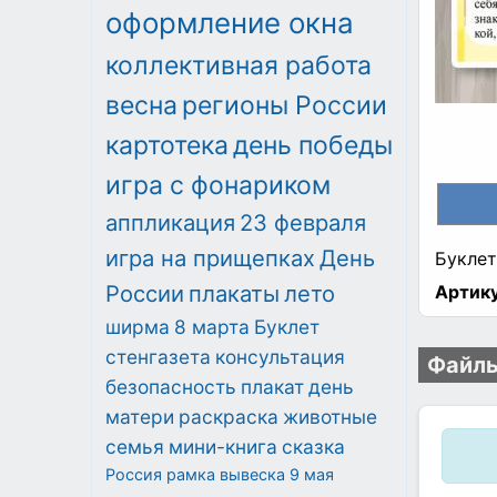
оформление окна
коллективная работа
весна
регионы России
картотека
день победы
игра с фонариком
аппликация
23 февраля
игра на прищепках
День
Буклет
России
плакаты
лето
Артику
ширма
8 марта
Буклет
стенгазета
консультация
Файлы
безопасность
плакат
день
матери
раскраска
животные
семья
мини-книга
сказка
Россия
рамка
вывеска
9 мая