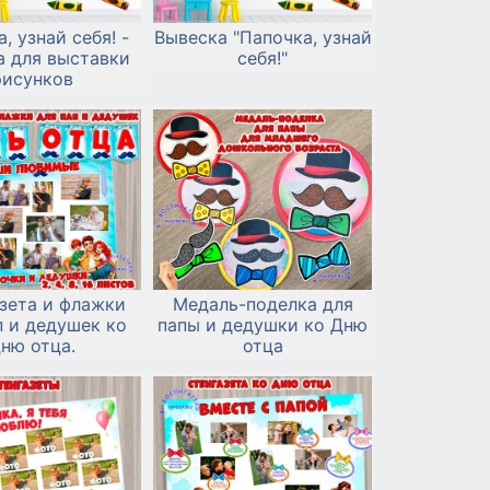
, узнай себя! -
Вывеска "Папочка, узнай
а для выставки
себя!"
рисунков
зета и флажки
Медаль-поделка для
п и дедушек ко
папы и дедушки ко Дню
ню отца.
отца