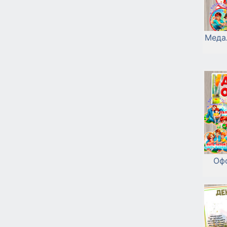
Медал
Оф