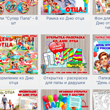
и "Супер Папа" - 8
Рамка ко Дню отца
Фон для
шт
Дню от
те
ормление ко Дню
Открытка - раскраска
Папк
отца
для папы и дедушки
"День 