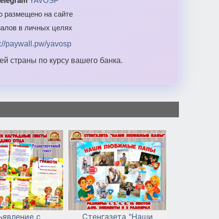
elegram
YAVOSP
то размещено на сайте
алов в личных целях
s://paywall.pw/yavosp
й страны по курсу вашего банка.
ъявление с
Стенгазета "Наши