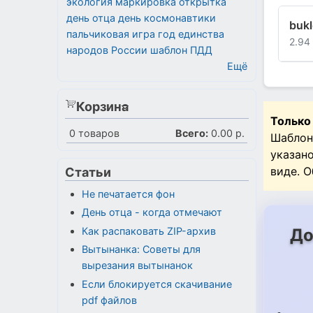
экология
маркировка
открытка
день отца
день космонавтики
buk
пальчиковая игра
год единства
2.94
народов России
шаблон
ПДД
Ещё
Корзина
Только
0
товаров
Всего:
0.00 р.
Шаблон
указан
виде. 
Статьи
Не печатается фон
День отца - когда отмечают
До
Как распаковать ZIP-архив
Вытынанка: Советы для
вырезания вытынанок
Если блокируется скачивание
pdf файлов