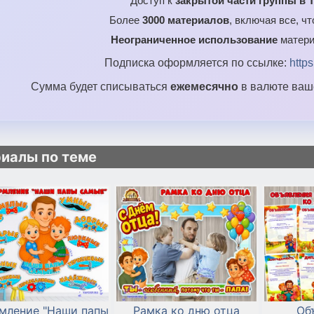
Доступ к
закрытой части группы в T
Более
3000 материалов
, включая все, ч
Неограниченное использование
матери
Подписка оформляется по ссылке:
http
Сумма будет списываться
ежемесячно
в валюте ваше
иалы по теме
мление "Наши папы
Рамка ко дню отца
Об