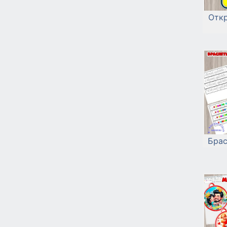
Откр
Брас