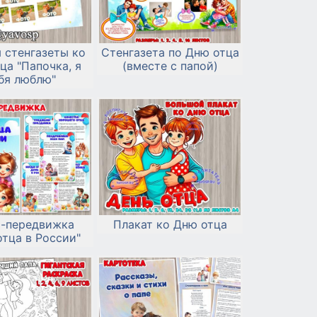
 стенгазеты ко
Стенгазета по Дню отца
ца "Папочка, я
(вместе с папой)
бя люблю"
а-передвижка
Плакат ко Дню отца
отца в России"