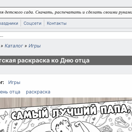
я детского сада. Скачать, распечатать и сделать своими руками
раздники
Соцсети
Контакты
 поиска
»
Каталог
»
Игры
ь
тская раскраска ко Дню отца
г:
Игры
ень отца
раскраска