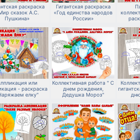
антская раскраска
Гигантская раскраска
П
Мир сказок А.С.
«Год единства народов
коллект
Пушкина»
России»
раск
Красной
ппликация или
Коллективная работа " С
Коллект
икация - раскраска
днем рождения,
гигантск
Наряжаем елку"
Дедушка Мороз"
дню
Б