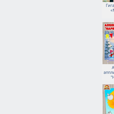
Гиг
«
А
аппл
"