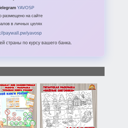
elegram
YAVOSP
то размещено на сайте
алов в личных целях
s://paywall.pw/yavosp
й страны по курсу вашего банка.