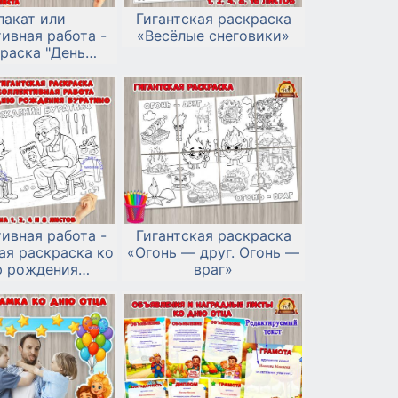
лакат или
Гигантская раскраска
ивная работа -
«Весёлые снеговики»
раска "День
 книги России"
ивная работа -
Гигантская раскраска
ая раскраска ко
«Огонь — друг. Огонь —
 рождения
враг»
уратино.