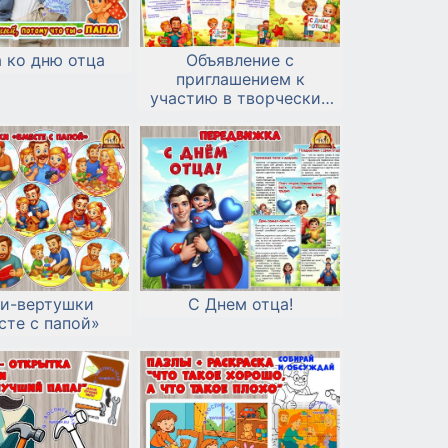
 ко дню отца
Объявление с
приглашением к
участию в творческих
конкурсах ко Дню отца:
ги-вертушки
С Днем отца!
сте с папой»