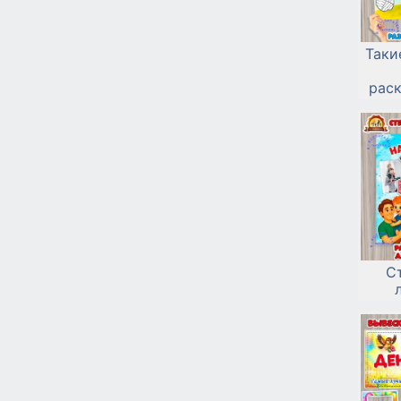
Таки
рас
С