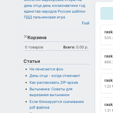
день отца
день космонавтики
год
единства народов России
шаблон
ПДД
пальчиковая игра
Ещё
rask
Корзина
505.
0
товаров
Всего:
0.00 р.
rask
Статьи
866.
Не печатается фон
День отца - когда отмечают
rask
Как распаковать ZIP-архив
1.22
Вытынанка: Советы для
вырезания вытынанок
Если блокируется скачивание
rask
pdf файлов
1.31