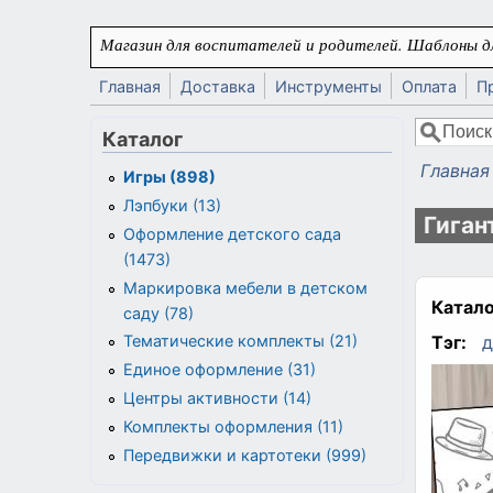
Перейти к основному содержанию
Магазин для воспитателей и родителей. Шаблоны дл
Главная
Доставка
Инструменты
Оплата
П
Поиск
Каталог
Форма
Главная
Игры (898)
Вы здес
Лэпбуки (13)
Гиган
Оформление детского сада
(1473)
Маркировка мебели в детском
Катало
саду (78)
Тэг:
д
Тематические комплекты (21)
Единое оформление (31)
Центры активности (14)
Комплекты оформления (11)
Передвижки и картотеки (999)