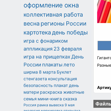
оформление окна
коллективная работа
весна
регионы России
картотека
день победы
игра с фонариком
аппликация
23 февраля
игра на прищепках
День
Гигант
России
плакаты
лето
Разные 
ширма
8 марта
Буклет
стенгазета
консультация
безопасность
плакат
день
Артику
матери
раскраска
животные
семья
мини-книга
сказка
Файлы
Россия
рамка
вывеска
9 мая
экология
маркировка
открытка