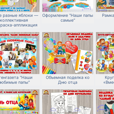
е разные яблоки —
Оформление "Наши папы
Рамка
коллективная
самые"
краска-аппликация
тенгазета "Наши
Объемная поделка ко
Кру
любимые папы"
Дню отца
«Вме