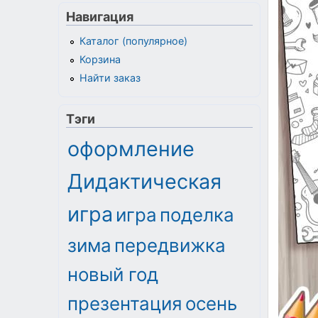
Навигация
Каталог (популярное)
Корзина
Найти заказ
Тэги
оформление
Дидактическая
игра
игра
поделка
зима
передвижка
новый год
презентация
осень