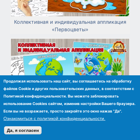
Коллективная и индивидуальная аппликация
«Первоцветы»
Продолжая использовать наш сайт, вы соглашаетесь на обработку
файлов Сookie и других пользовательских данных, в соответствии с
Политикой конфиденциальности. Вы можете заблокировать
использование Cookies сайтом, изменив настройки Вашего браузера.
Если вы не возражаете, просто закройте это окно нажав "Да".
Ознакомиться с политикой конфиденциальности.
Да, я согласен