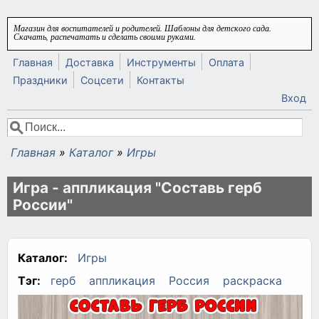
Перейти к основному содержанию
Магазин для воспитателей и родителей. Шаблоны для детского сада.
Скачать, распечатать и сделать своими руками.
Главная
Доставка
Инструменты
Оплата
Праздники
Соцсети
Контакты
Вход
Поиск
Форма поиска
Главная
»
Каталог
»
Игры
Вы здесь
Игра - аппликация "Составь герб
России"
Каталог:
Игры
Тэг:
герб
аппликация
Россия
раскраска