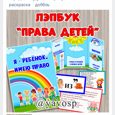
раскраска
доббль