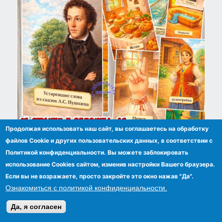
Продолжая использовать наш сайт, вы соглашаетесь на обработку
Мини-книга "Устаревшие слова из сказок А.С.
файлов Сookie и других пользовательских данных, в соответствии с
Пушкина"
Политикой конфиденциальности. Вы можете заблокировать
использование Cookies сайтом, изменив настройки Вашего браузера.
Если вы не возражаете, просто закройте это окно нажав "Да".
Ознакомиться с политикой конфиденциальности.
Да, я согласен