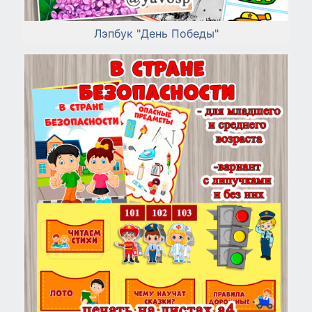
Лэпбук "День Победы"