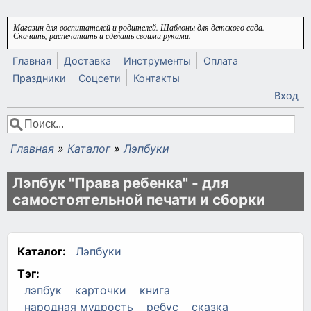
Перейти к основному содержанию
Магазин для воспитателей и родителей. Шаблоны для детского сада.
Скачать, распечатать и сделать своими руками.
Главная
Доставка
Инструменты
Оплата
Праздники
Соцсети
Контакты
Вход
Поиск
Форма поиска
Главная
»
Каталог
»
Лэпбуки
Вы здесь
Лэпбук "Права ребенка" - для
самостоятельной печати и сборки
Каталог:
Лэпбуки
Тэг:
лэпбук
карточки
книга
народная мудрость
ребус
сказка