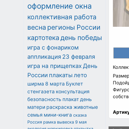
оформление окна
коллективная работа
весна
регионы России
картотека
день победы
игра с фонариком
аппликация
23 февраля
игра на прищепках
День
Коллек
России
плакаты
лето
Размеры
Подойд
ширма
8 марта
Буклет
Фигуро
стенгазета
консультация
собств
безопасность
плакат
день
матери
раскраска
животные
Артику
семья
мини-книга
сказка
Россия
рамка
вывеска
9 мая
экология
маркировка
открытка