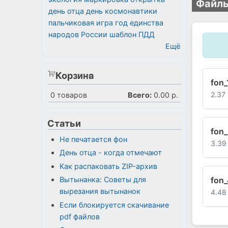
Файлы
день отца
день космонавтики
пальчиковая игра
год единства
народов России
шаблон
ПДД
Ещё
Корзина
fon_
2.37
0
товаров
Всего:
0.00 р.
Статьи
fon_
Не печатается фон
3.39
День отца - когда отмечают
Как распаковать ZIP-архив
fon_
Вытынанка: Советы для
вырезания вытынанок
4.48
Если блокируется скачивание
pdf файлов