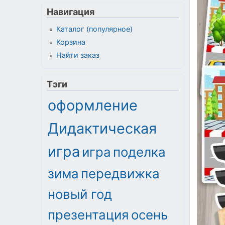
Навигация
Каталог (популярное)
Корзина
Найти заказ
Тэги
оформление
Дидактическая
игра
игра
поделка
зима
передвижка
новый год
презентация
осень