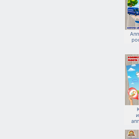
Апп
ро
и
ап
защи