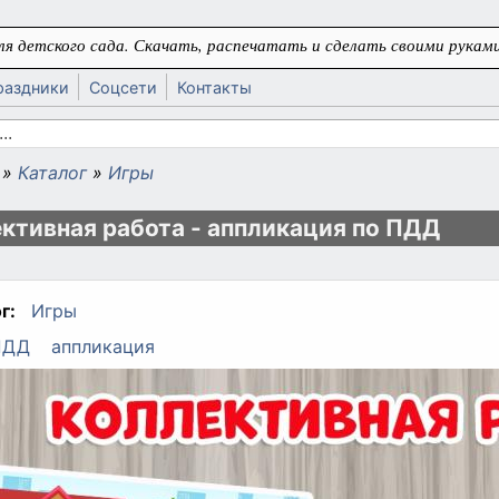
я детского сада. Скачать, распечатать и сделать своими руками
раздники
Соцсети
Контакты
 поиска
»
Каталог
»
Игры
ь
ктивная работа - аппликация по ПДД
г:
Игры
ПДД
аппликация