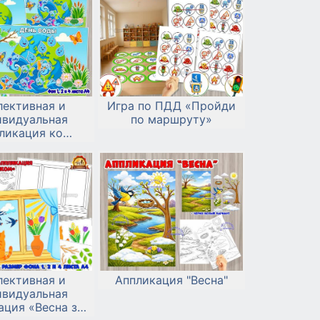
лективная и
Игра по ПДД «Пройди
ивидуальная
по маршруту»
ликация ко
ирному дню
 ресурсов — 22
марта
лективная и
Аппликация "Весна"
ивидуальная
ация «Весна за