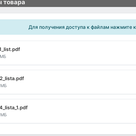
 товара
Для получения доступа к файлам нажмите 
1_list.pdf
 МБ
2_lista.pdf
 МБ
4_lista_1.pdf
 МБ