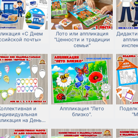
ликация «С Днем
Лото или аппликация
Дидакти
ссийской почты»
"Ценности и традиции
аппли
семьи"
инспе
Коллективная и
Аппликация "Лето
Поделк
ндивидуальная
близко".
"М
пликация на День
ты детей «Мечтаю
о...»