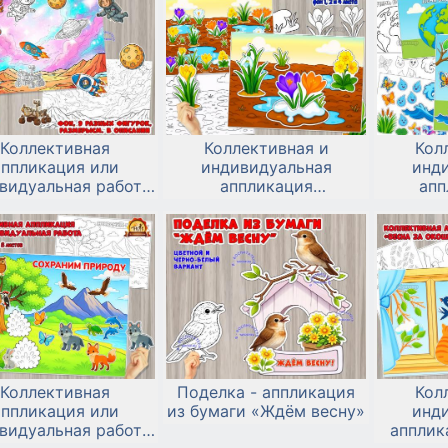
Коллективная
Коллективная и
Кол
аппликация или
индивидуальная
инд
видуальная работа
аппликация
апп
ю космонавтики 12
«Первоцветы»
Всем
апреля
Водных
Коллективная
Поделка - аппликация
Кол
аппликация или
из бумаги «Ждём весну»
инд
видуальная работа
апплик