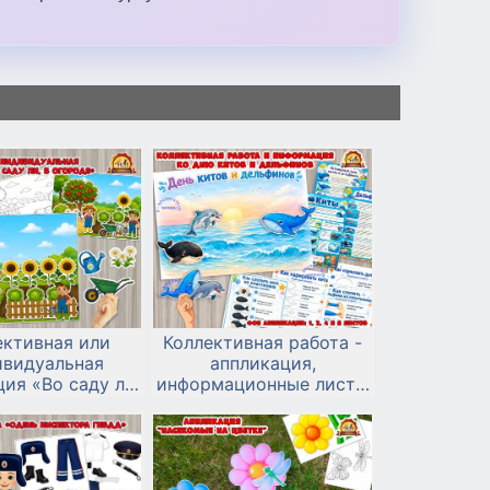
ективная или
Коллективная работа -
ивидуальная
аппликация,
ия «Во саду ли,
информационные листы
 огороде»
и алгоритмы лепки и
рисования ко Дню китов
и дельфинов.