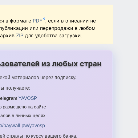
ся в формате
PDF
, если в описании не
 публикации или перепродажи в любом
 архив
ZIP
для удобства загрузки.
зователей из любых стран
екой материалов через подписку.
ы получаете:
elegram
YAVOSP
то размещено на сайте
алов в личных целях
s://paywall.pw/yavosp
й страны по курсу вашего банка.