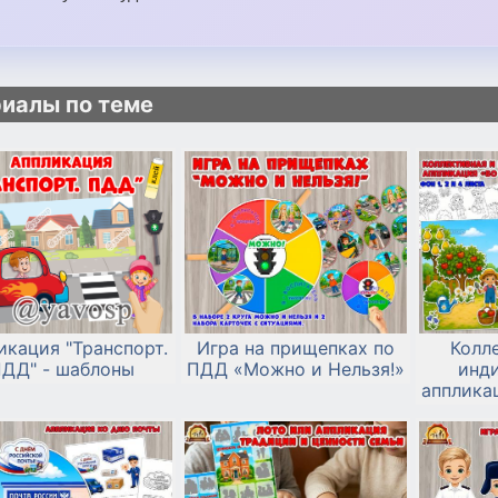
иалы по теме
икация "Транспорт.
Игра на прищепках по
Колл
ДД" - шаблоны
ПДД «Можно и Нельзя!»
инд
аппликац
в