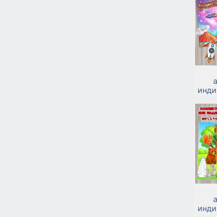
инди
к дн
инди