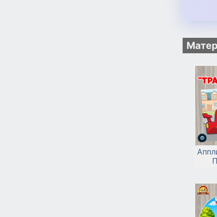
Матер
Аппл
П