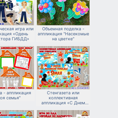
ческая игра или
Объемная поделка -
кация «Одень
аппликация "Насекомые
ктора ГИБДД»
на цветке"
а - аппликация
Стенгазета или
оя семья"
коллективная
аппликация «С Днем
Великой Победы!» к 9
мая