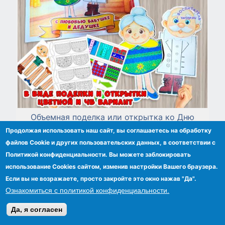
Объемная поделка или открытка ко Дню
бабушек и дедушек
Продолжая использовать наш сайт, вы соглашаетесь на обработку
файлов Сookie и других пользовательских данных, в соответствии с
Политикой конфиденциальности. Вы можете заблокировать
использование Cookies сайтом, изменив настройки Вашего браузера.
Если вы не возражаете, просто закройте это окно нажав "Да".
Ознакомиться с политикой конфиденциальности.
Да, я согласен