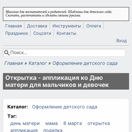
Перейти к основному содержанию
Магазин для воспитателей и родителей. Шаблоны для детского сада.
Скачать, распечатать и сделать своими руками.
Главная
Доставка
Инструменты
Оплата
Праздники
Соцсети
Контакты
Вход
Поиск
Форма поиска
Главная
»
Каталог
»
Оформление детского сада
Вы здесь
Открытка - аппликация ко Дню
матери для мальчиков и девочек
Каталог:
Оформление детского сада
Тэг:
день матери
мама
8 марта
открытка
аппликация
поделка