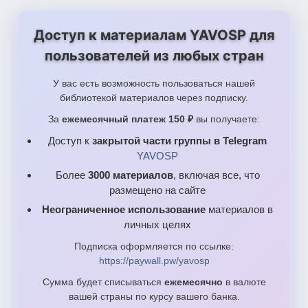
para4_yavosp.pdf
Доступ к материалам YAVOSP для
para8_yavosp.pdf
пользователей из любых стран
shariki1_yavosp.pdf
У вас есть возможность пользоваться нашей
shariki2_yavosp.pdf
библиотекой материалов через подписку.
shariki4_yavosp.pdf
За
ежемесячный платеж 150 ₽
вы получаете:
Доступ к
закрытой части группы в Telegram
YAVOSP
Более
3000 материалов
, включая все, что
размещено на сайте
Неограниченное использование
материалов в
личных целях
Подписка оформляется по ссылке:
https://paywall.pw/yavosp
Сумма будет списываться
ежемесячно
в валюте
вашей страны по курсу вашего банка.