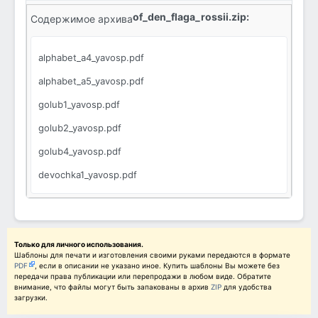
of_den_flaga_rossii.zip:
Содержимое архива
alphabet_a4_yavosp.pdf
alphabet_a5_yavosp.pdf
golub1_yavosp.pdf
golub2_yavosp.pdf
golub4_yavosp.pdf
devochka1_yavosp.pdf
devochka2_yavosp.pdf
devochka4_yavosp.pdf
malchik1_yavosp.pdf
Только для личного использования.
Шаблоны для печати и изготовления своими руками передаются в формате
PDF
, если в описании не указано иное. Купить шаблоны Вы можете без
malchik2_yavosp.pdf
передачи права публикации или перепродажи в любом виде. Обратите
внимание, что файлы могут быть запакованы в архив
ZIP
для удобства
malchik4_yavosp.pdf
загрузки.
para2_yavosp.pdf