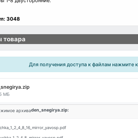
ы 1-8 двусторонние.
л:
3048
 товара
Для получения доступа к файлам нажмите 
snegirya.zip
5 МБ
den_snegirya.zip:
жимое архива
chka_1_2_4_8_16_mirror_yavosp.pdf
ushka_1_2_4_8_mirror_yavosp.pdf