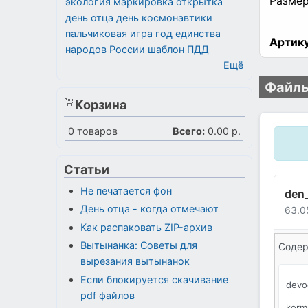
Размер
экология
маркировка
открытка
день отца
день космонавтики
пальчиковая игра
год единства
Артику
народов России
шаблон
ПДД
Ещё
Файлы
Корзина
0
товаров
Всего:
0.00 р.
Статьи
Не печатается фон
den_
День отца - когда отмечают
63.0
Как распаковать ZIP-архив
Вытынанка: Советы для
Содер
вырезания вытынанок
Если блокируется скачивание
devo
pdf файлов
korm