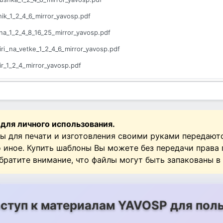
hik_1_2_4_6_mirror_yavosp.pdf
ina_1_2_4_8_16_25_mirror_yavosp.pdf
iri_na_vetke_1_2_4_6_mirror_yavosp.pdf
ir_1_2_4_mirror_yavosp.pdf
ob_1_2_6_mirror_yavosp.pdf
a_1_2_4_6_mirror_yavosp.pdf
 для личного использования.
ы для печати и изготовления своими руками передают
о иное. Купить шаблоны Вы можете без передачи права
Обратите внимание, что файлы могут быть запакованы в
ступ к материалам YAVOSP для поль