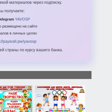
екой материалов через подписку.
ы получаете:
elegram
YAVOSP
то размещено на сайте
алов в личных целях
s://paywall.pw/yavosp
й страны по курсу вашего банка.