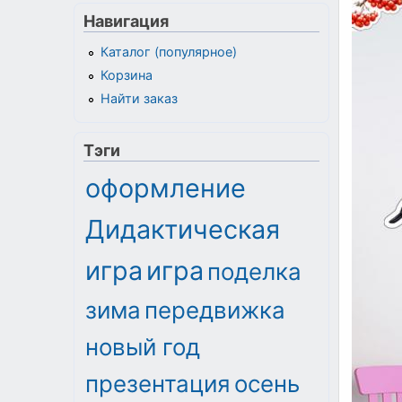
Навигация
Каталог (популярное)
Корзина
Найти заказ
Тэги
оформление
Дидактическая
игра
игра
поделка
зима
передвижка
новый год
презентация
осень