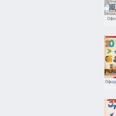
Офо
Офор