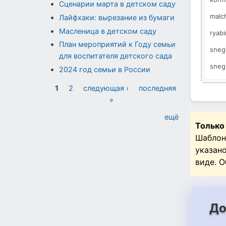
Сценарии марта в детском саду
malc
Лайфхаки: вырезание из бумаги
Масленица в детском саду
ryab
План мероприятий к Году семьи
sneg
для воспитателя детского сада
sneg
2024 год семьи в России
sugr
Страницы
1
2
следующая ›
последняя
vetk
»
ещё
Только
Шаблон
указан
виде. 
До