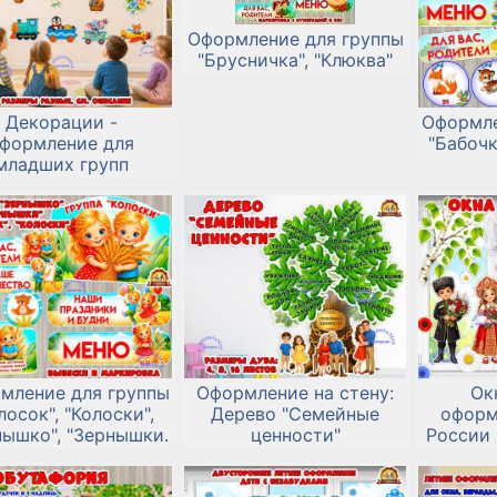
Оформление для группы
"Брусничка", "Клюква"
Декорации -
Оформле
формление для
"Бабочк
младших групп
мление для группы
Оформление на стену:
Ок
лосок", "Колоски",
Дерево "Семейные
оформ
нышко", "Зернышки.
ценности"
России 