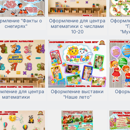
рмление "Факты о
Оформление для центра
Оформле
снегирях"
математики с числами
"
10-20
"Му
"Б
мление для центра
Оформление выставки
Оформ
математики
"Наше лето"