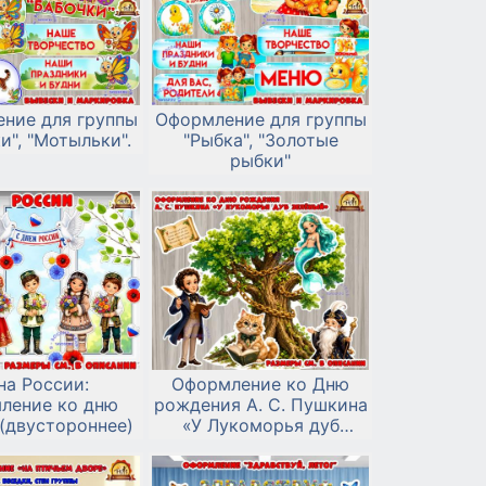
ние для группы
Оформление для группы
и", "Мотыльки".
"Рыбка", "Золотые
рыбки"
на России:
Оформление ко Дню
ление ко дню
рождения А. С. Пушкина
(двустороннее)
«У Лукоморья дуб
зелёный»