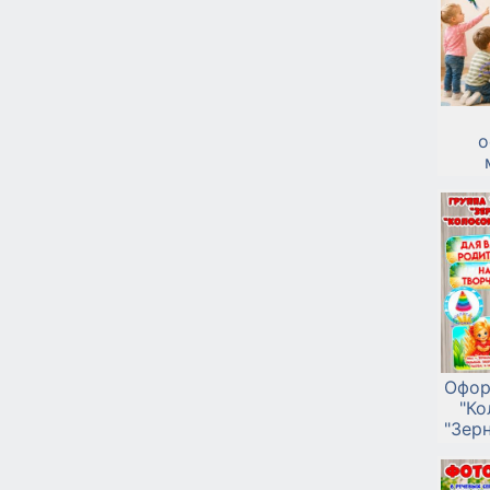
о
Офор
"Ко
"Зер