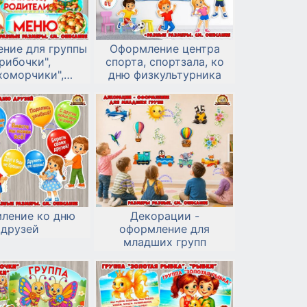
ние для группы
Оформление центра
Грибочки",
спорта, спортзала, ко
хоморчики",
дню физкультурника
оровички"
ление ко дню
Декорации -
друзей
оформление для
младших групп