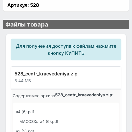
Артикул:
528
Файлы товара
Для получения доступа к файлам нажмите
кнопку КУПИТЬ
528_centr_kraevedeniya.zip
5.44 МБ
528_centr_kraevedeniya.zip:
Содержимое архива
a4 (6).pdf
__MACOSX/._a4 (6).pdf
a3 (5).pdf