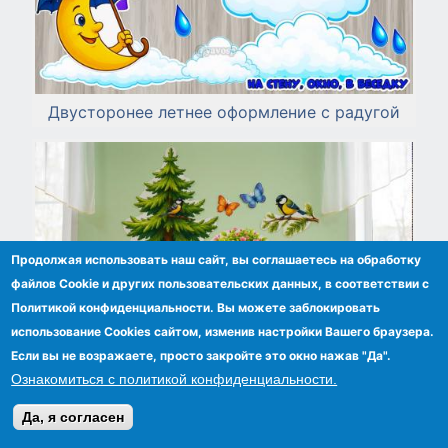
Двусторонее летнее оформление с радугой
Продолжая использовать наш сайт, вы соглашаетесь на обработку
файлов Сookie и других пользовательских данных, в соответствии с
Политикой конфиденциальности. Вы можете заблокировать
использование Cookies сайтом, изменив настройки Вашего браузера.
Если вы не возражаете, просто закройте это окно нажав "Да".
Ознакомиться с политикой конфиденциальности.
Летнее оформление веранды или группы
Да, я согласен
"Зверята"