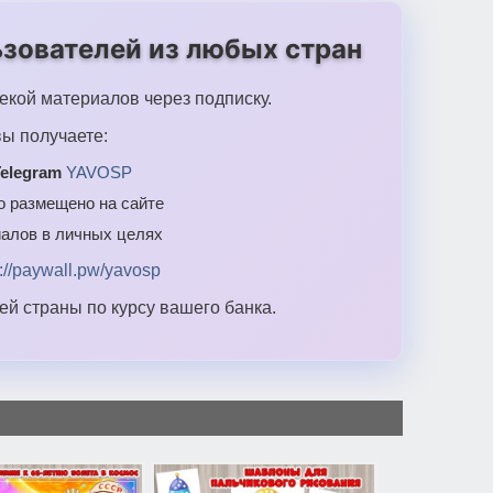
зователей из любых стран
екой материалов через подписку.
ы получаете:
elegram
YAVOSP
то размещено на сайте
алов в личных целях
s://paywall.pw/yavosp
й страны по курсу вашего банка.