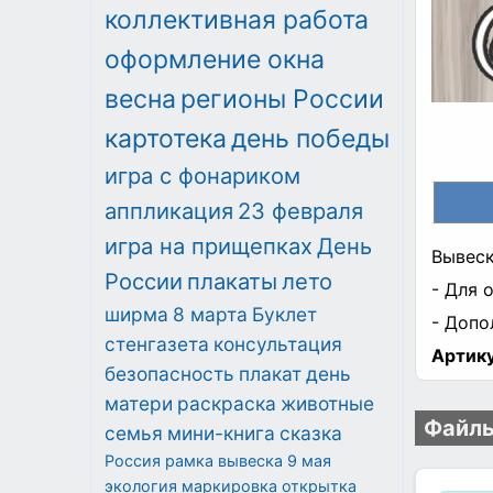
коллективная работа
оформление окна
весна
регионы России
картотека
день победы
игра с фонариком
аппликация
23 февраля
игра на прищепках
День
Вывеск
России
плакаты
лето
- Для 
ширма
8 марта
Буклет
- Допо
стенгазета
консультация
Артику
безопасность
плакат
день
матери
раскраска
животные
Файлы
семья
мини-книга
сказка
Россия
рамка
вывеска
9 мая
экология
маркировка
открытка