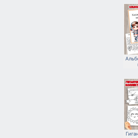
Альб
Гига