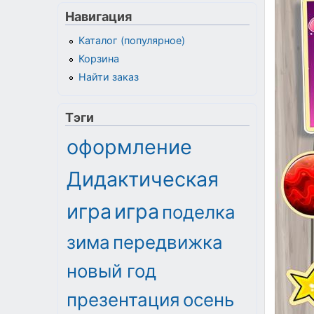
Навигация
Каталог (популярное)
Корзина
Найти заказ
Тэги
оформление
Дидактическая
игра
игра
поделка
зима
передвижка
новый год
презентация
осень