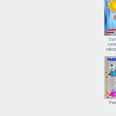
Сол
сол
офор
Ра