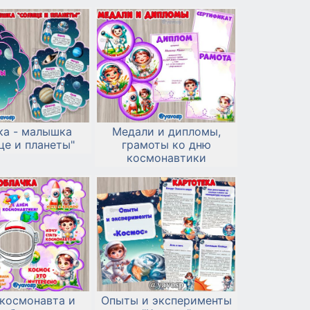
скачать и распечатать
ка - малышка
Медали и дипломы,
це и планеты"
грамоты ко дню
космонавтики
космонавта и
Опыты и эксперименты