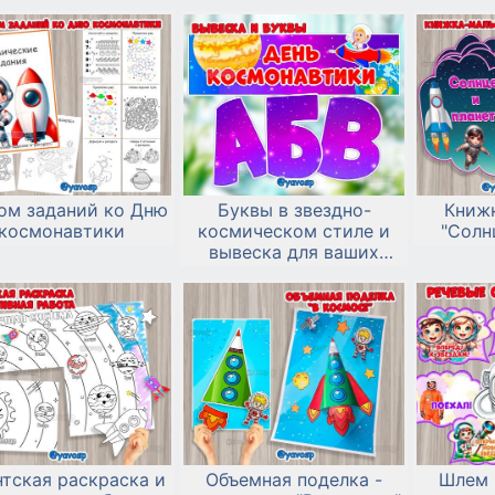
ом заданий ко Дню
Буквы в звездно-
Книж
космонавтики
космическом стиле и
"Солн
вывеска для ваших
выставок
нтская раскраска и
Объемная поделка -
Шлем 