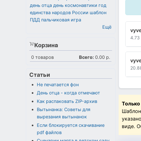
день отца
день космонавтики
год
единства народов России
шаблон
ПДД
пальчиковая игра
Ещё
vyve
4.73
Корзина
0
товаров
Всего:
0.00 р.
vyve
20.8
Статьи
Не печатается фон
День отца - когда отмечают
Как распаковать ZIP-архив
Только
Вытынанка: Советы для
Шаблон
вырезания вытынанок
указан
Если блокируется скачивание
виде. 
pdf файлов
Сценарии марта в детском саду