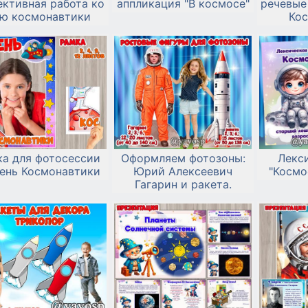
ективная работа ко
аппликация "В космосе"
речевые
ю космонавтики
Ко
ка для фотосессии
Оформляем фотозоны:
Лекс
День Космонавтики
Юрий Алексеевич
"Космо
Гагарин и ракета.