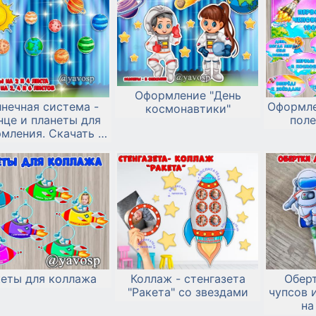
Оформление "День
нечная система -
Оформле
космонавтики"
нце и планеты для
поле
мления. Скачать и
распечатать
кеты для коллажа
Коллаж - стенгазета
Оберт
"Ракета" со звездами
чупсов 
на