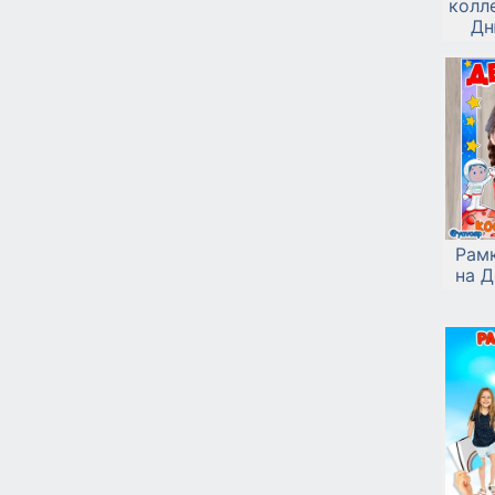
колл
Дн
Рам
на 