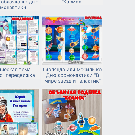
 облачка ко дню
"Космос"
смонавтики
ическая тема
Гирлянда или мобиль ко
с" передвижка
Дню космонавтики "В
мире звезд и галактик"