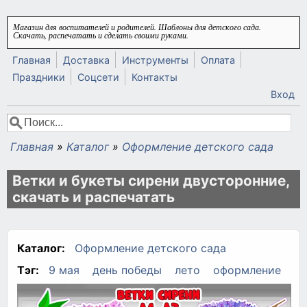
Перейти к основному содержанию
Магазин для воспитателей и родителей. Шаблоны для детского сада.
Скачать, распечатать и сделать своими руками.
Главная
Доставка
Инструменты
Оплата
Праздники
Соцсети
Контакты
Вход
Поиск
Форма поиска
Главная
»
Каталог
»
Оформление детского сада
Вы здесь
Ветки и букеты сирени двусторонние,
скачать и распечатать
Каталог:
Оформление детского сада
Тэг:
9 мая
день победы
лето
оформление