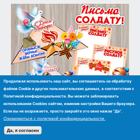
Продолжая использовать наш сайт, вы соглашаетесь на обработку
файлов Сookie и других пользовательских данных, в соответствии с
Политикой конфиденциальности. Вы можете заблокировать
использование Cookies сайтом, изменив настройки Вашего браузера.
Письмо солдату: поделка и листы для письма/
Если вы не возражаете, просто закройте это окно нажав "Да".
рисунка
Ознакомиться с политикой конфиденциальности.
Да, я согласен