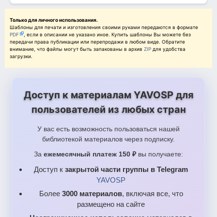
Oformlenie_ko_Dnyu_materi_dlya_okna_steny_i_doski/Serdtsa_
Oformlenie_ko_Dnyu_materi_dlya_okna_steny_i_doski/Serdtse_iz
Только для личного использования.
Шаблоны для печати и изготовления своими руками передаются в формате
PDF
, если в описании не указано иное. Купить шаблоны Вы можете без
Oformlenie_ko_Dnyu_materi_dlya_okna_steny_i_doski/Shary_s_k
передачи права публикации или перепродажи в любом виде. Обратите
внимание, что файлы могут быть запакованы в архив
ZIP
для удобства
загрузки.
Доступ к материалам YAVOSP для
пользователей из любых стран
У вас есть возможность пользоваться нашей
библиотекой материалов через подписку.
За
ежемесячный платеж 150 ₽
вы получаете:
Доступ к
закрытой части группы в Telegram
YAVOSP
Более
3000 материалов
, включая все, что
размещено на сайте