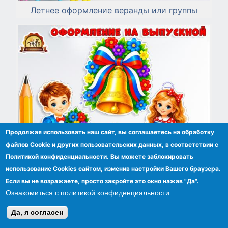
Летнее оформление веранды или группы
Продолжая использовать наш сайт, вы соглашаетесь на обработку
файлов Сookie и других пользовательских данных, в соответствии с
Политикой конфиденциальности. Вы можете заблокировать
использование Cookies сайтом, изменив настройки Вашего браузера.
Если вы не возражаете, просто закройте это окно нажав "Да".
Оформление на выпускной 2026: для зала,
Ознакомиться с политикой конфиденциальности.
группы или фотозоны
Да, я согласен