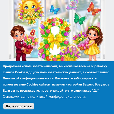
Продолжая использовать наш сайт, вы соглашаетесь на обработку
Оформление для окон и группы к 8 марта
файлов Сookie и других пользовательских данных, в соответствии с
Политикой конфиденциальности. Вы можете заблокировать
использование Cookies сайтом, изменив настройки Вашего браузера.
Если вы не возражаете, просто закройте это окно нажав "Да".
Ознакомиться с политикой конфиденциальности.
Да, я согласен