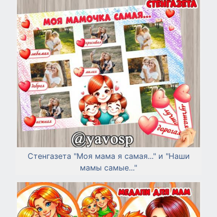
Стенгазета "Моя мама я самая..." и "Наши
мамы самые..."