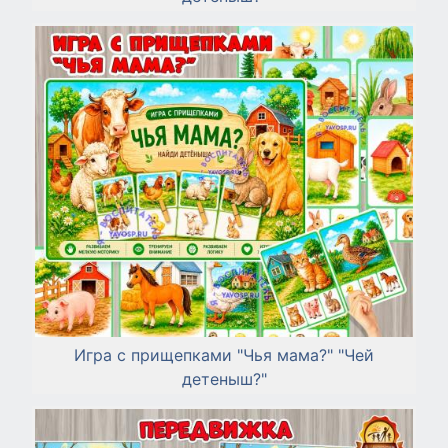
Игра с прищепками "Чья мама?" "Чей
детеныш?"