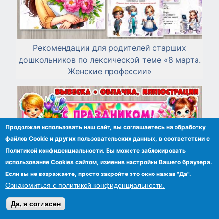
Рекомендации для родителей старших
дошкольников по лексической теме «8 марта.
Женские профессии»
Продолжая использовать наш сайт, вы соглашаетесь на обработку
файлов Сookie и других пользовательских данных, в соответствии с
Политикой конфиденциальности. Вы можете заблокировать
использование Cookies сайтом, изменив настройки Вашего браузера.
Если вы не возражаете, просто закройте это окно нажав "Да".
Ознакомиться с политикой конфиденциальности.
Да, я согласен