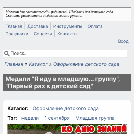
Перейти к основному содержанию
Магазин для воспитателей и родителей. Шаблоны для детского сада.
Скачать, распечатать и сделать своими руками.
Главная
Доставка
Инструменты
Оплата
Праздники
Соцсети
Контакты
Вход
Поиск
Форма поиска
Главная
»
Каталог
»
Оформление детского сада
Вы здесь
Медали "Я иду в младшую... группу",
"Первый раз в детский сад"
Каталог:
Оформление детского сада
Тэг:
медали
1 сентября
Младшая группа