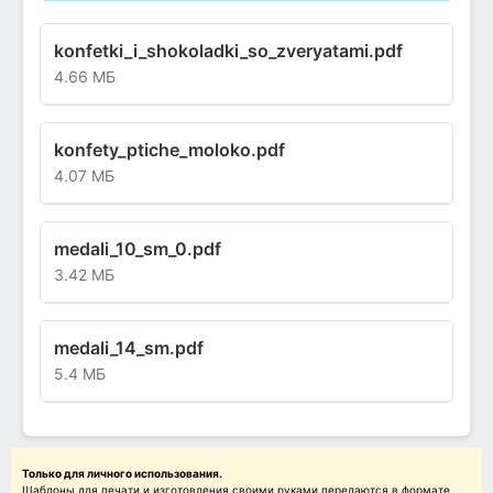
konfetki_i_shokoladki_so_zveryatami.pdf
4.66 МБ
konfety_ptiche_moloko.pdf
4.07 МБ
medali_10_sm_0.pdf
3.42 МБ
medali_14_sm.pdf
5.4 МБ
Только для личного использования.
Шаблоны для печати и изготовления своими руками передаются в формате