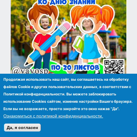
Продолжая использовать наш сайт, вы соглашаетесь на обработку
Тантамарески "Дети"
файлов Сookie и других пользовательских данных, в соответствии с
Политикой конфиденциальности. Вы можете заблокировать
использование Cookies сайтом, изменив настройки Вашего браузера.
Если вы не возражаете, просто закройте это окно нажав "Да".
Ознакомиться с политикой конфиденциальности.
Да, я согласен