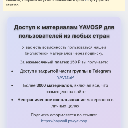
внимание, что файлы могут быть запакованы в архив
ZIP
для удобства
загрузки.
Доступ к материалам YAVOSP для
пользователей из любых стран
У вас есть возможность пользоваться нашей
библиотекой материалов через подписку.
За
ежемесячный платеж 150 ₽
вы получаете:
Доступ к
закрытой части группы в Telegram
YAVOSP
Более
3000 материалов
, включая все, что
размещено на сайте
Неограниченное использование
материалов в
личных целях
Подписка оформляется по ссылке:
https://paywall.pw/yavosp