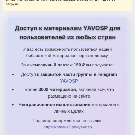
вишня8_yavosp.pdf
загрузки.
вишня15_yavosp.pdf
вишня24_yavosp.pdf
Доступ к материалам YAVOSP для
облако1_yavosp.pdf
пользователей из любых стран
облако2_yavosp.pdf
У вас есть возможность пользоваться нашей
облако4_yavosp.pdf
библиотекой материалов через подписку.
птицы1_yavosp.pdf
За
ежемесячный платеж 150 ₽
вы получаете:
птицы2_yavosp.pdf
Доступ к
закрытой части группы в Telegram
YAVOSP
птицы3_yavosp.pdf
Более
3000 материалов
, включая все, что
солнышко1_yavosp.pdf
размещено на сайте
солнышко2_yavosp.pdf
Неограниченное использование
материалов в
солнышко4_yavosp.pdf
личных целях
Подписка оформляется по ссылке:
солнышко8_yavosp.pdf
https://paywall.pw/yavosp
яблоня1_yavosp.pdf