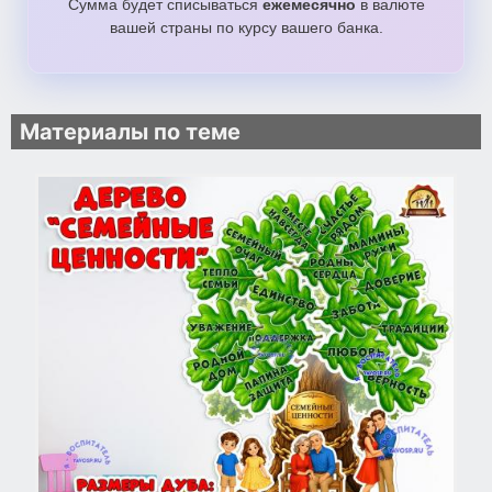
Сумма будет списываться
ежемесячно
в валюте
яблоня2_yavosp.pdf
вашей страны по курсу вашего банка.
яблоня4_yavosp.pdf
яблоня8_yavosp.pdf
Материалы по теме
яблоня16_yavosp.pdf