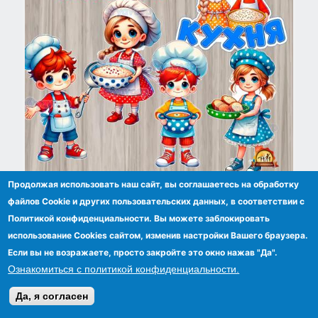
Дети на кухне - оформление для кухни или
Продолжая использовать наш сайт, вы соглашаетесь на обработку
столовой
файлов Сookie и других пользовательских данных, в соответствии с
Политикой конфиденциальности. Вы можете заблокировать
использование Cookies сайтом, изменив настройки Вашего браузера.
Если вы не возражаете, просто закройте это окно нажав "Да".
Ознакомиться с политикой конфиденциальности.
Да, я согласен