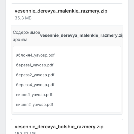
vesennie_derevya_malenkie_razmery.zip
36.3 МБ
Содержимое
vesennie_derevya_malenkie_razmery.zip:
архива
яблоня4_yavosp.pdf
береза1_yavosp.pdf
береза2_yavosp.pdf
береза4_yavosp.pdf
вишня1_yavosp.pdf
вишня2_yavosp.pdf
вишня4_yavosp.pdf
облако1_yavosp.pdf
vesennie_derevya_bolshie_razmery.zip
159.37 МБ