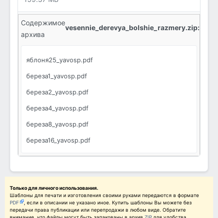
облако2_yavosp.pdf
птицы1_yavosp.pdf
Содержимое
vesennie_derevya_bolshie_razmery.zip:
птицы2_yavosp.pdf
архива
солнышко1_yavosp.pdf
яблоня25_yavosp.pdf
солнышко2_yavosp.pdf
береза1_yavosp.pdf
яблоня1_yavosp.pdf
береза2_yavosp.pdf
яблоня2_yavosp.pdf
береза4_yavosp.pdf
береза8_yavosp.pdf
береза16_yavosp.pdf
береза25_yavosp.pdf
вишня1_yavosp.pdf
вишня2_yavosp.pdf
Только для личного использования.
Шаблоны для печати и изготовления своими руками передаются в формате
PDF
, если в описании не указано иное. Купить шаблоны Вы можете без
вишня4_yavosp.pdf
передачи права публикации или перепродажи в любом виде. Обратите
внимание, что файлы могут быть запакованы в архив
ZIP
для удобства