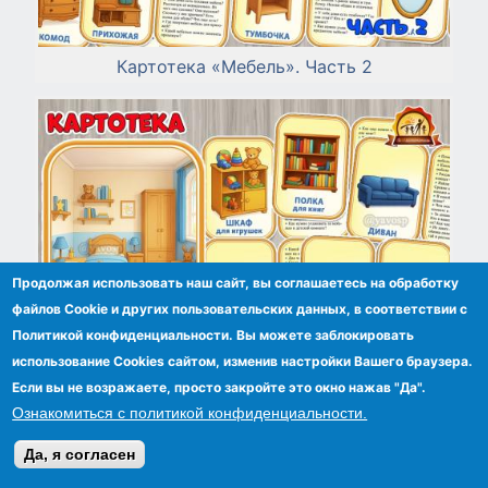
Картотека «Мебель». Часть 2
Продолжая использовать наш сайт, вы соглашаетесь на обработку
файлов Сookie и других пользовательских данных, в соответствии с
Политикой конфиденциальности. Вы можете заблокировать
использование Cookies сайтом, изменив настройки Вашего браузера.
Если вы не возражаете, просто закройте это окно нажав "Да".
Ознакомиться с политикой конфиденциальности.
Да, я согласен
Картотека «Мебель». Часть 1