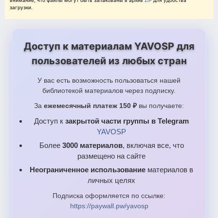
внимание, что файлы могут быть запакованы в архив
ZIP
для удобства
загрузки.
Доступ к материалам YAVOSP для
пользователей из любых стран
У вас есть возможность пользоваться нашей
библиотекой материалов через подписку.
За
ежемесячный платеж 150 ₽
вы получаете:
Доступ к
закрытой части группы в Telegram
YAVOSP
Более
3000 материалов
, включая все, что
размещено на сайте
Неограниченное использование
материалов в
личных целях
Подписка оформляется по ссылке:
https://paywall.pw/yavosp