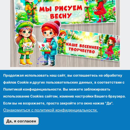
Оформление центра весеннего творчества
Продолжая использовать наш сайт, вы соглашаетесь на обработку
Или выставки рисунков
файлов Сookie и других пользовательских данных, в соответствии с
Политикой конфиденциальности. Вы можете заблокировать
использование Cookies сайтом, изменив настройки Вашего браузера.
Если вы не возражаете, просто закройте это окно нажав "Да".
Ознакомиться с политикой конфиденциальности.
Да, я согласен