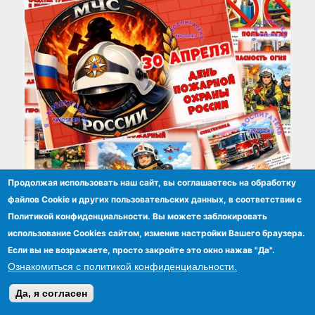
Продолжая использовать наш сайт, вы соглашаетесь на обработку
Презентация "День пожарной охраны - 30
файлов Сookie и других пользовательских данных, в соответствии с
апреля"
Политикой конфиденциальности. Вы можете заблокировать
использование Cookies сайтом, изменив настройки Вашего браузера.
Если вы не возражаете, просто закройте это окно нажав "Да".
Ознакомиться с политикой конфиденциальности.
Да, я согласен