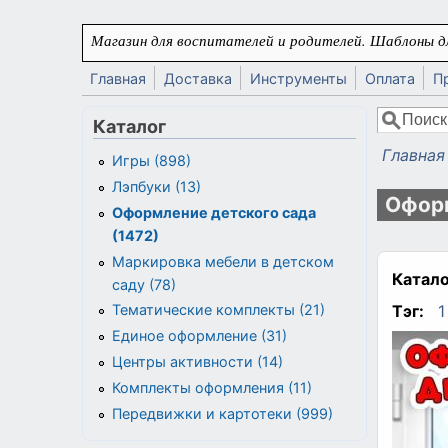
Перейти к основному содержанию
Магазин для воспитателей и родителей. Шаблоны дл
Главная
Доставка
Инструменты
Оплата
П
Поиск
Каталог
Форма
Главная
Игры (898)
Вы здес
Лэпбуки (13)
Оформ
Оформление детского сада
(1472)
Маркировка мебели в детском
Катало
саду (78)
Тэг:
1
Тематические комплекты (21)
Единое оформление (31)
Центры активности (14)
Комплекты оформления (11)
Передвижки и картотеки (999)