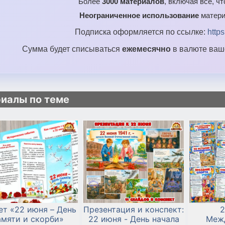
Более
3000 материалов
, включая все, ч
Неограниченное использование
матери
Подписка оформляется по ссылке:
http
Сумма будет списываться
ежемесячно
в валюте ваше
иалы по теме
ет «22 июня – День
Презентация и конспект:
2
амяти и скорби»
22 июня - День начала
Меж