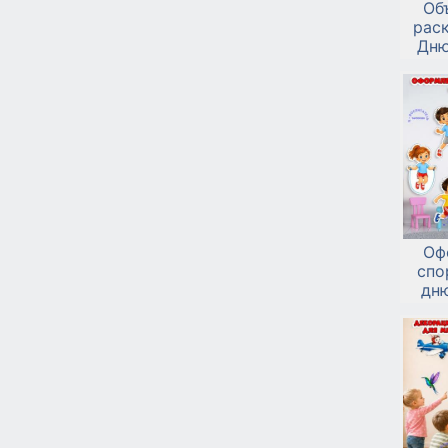
Об
раск
Дню
Оф
спо
дню