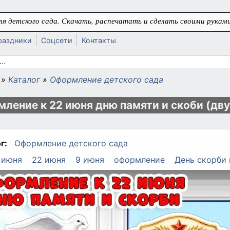
я детского сада. Скачать, распечатать и сделать своими руками
раздники
Соцсети
Контакты
 поиска
»
Каталог
»
Оформление детского сада
ь
ление к 22 июня дню памяти и скоби (дв
г:
Оформление детского сада
 июня
22 июня
9 июня
оформление
День скорби 