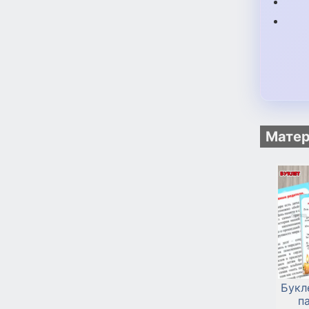
Матер
Букл
п