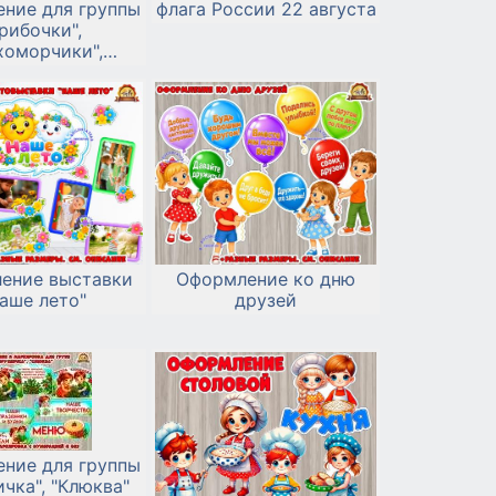
флага России 22 августа
ние для группы
Грибочки",
хоморчики",
оровички"
ение выставки
Оформление ко дню
аше лето"
друзей
ние для группы
чка", "Клюква"