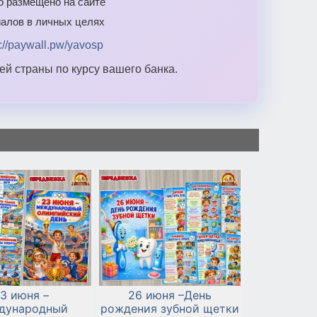
то размещено на сайте
алов в личных целях
s://paywall.pw/yavosp
й страны по курсу вашего банка.
3 июня –
26 июня –День
дународный
рождения зубной щетки