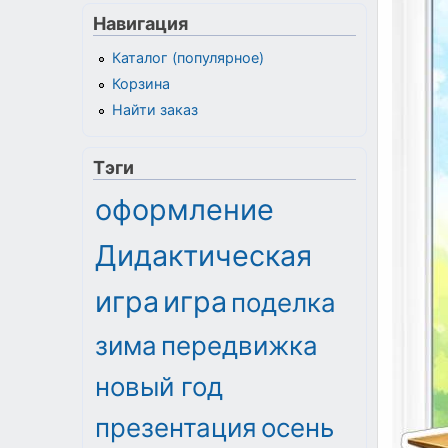
Навигация
Каталог (популярное)
Корзина
Найти заказ
Тэги
оформление
Дидактическая
игра
игра
поделка
зима
передвижка
новый год
презентация
осень