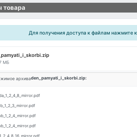
 товара
Для получения доступа к файлам нажмите 
pamyati_i_skorbi.zip
7 МБ
den_pamyati_i_skorbi.zip:
жимое архива
da_1_2_4_8_mirror.pdf
b_1_2_3_mirror.pdf
ub_1_2_4_mirror.pdf
ub_1_2_4_mirror.pdf
1_2_4_8_16_mirror.pdf