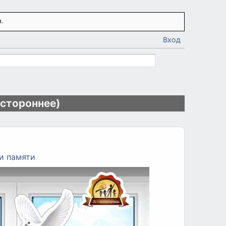
.
Вход
устороннее)
и памяти