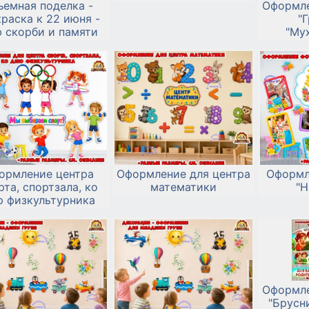
ъемная поделка -
Оформле
раска к 22 июня -
"
 скорби и памяти
"Му
"Б
ормление центра
Оформление для центра
Оформл
рта, спортзала, ко
математики
"Н
 физкультурника
Оформле
"Брусни