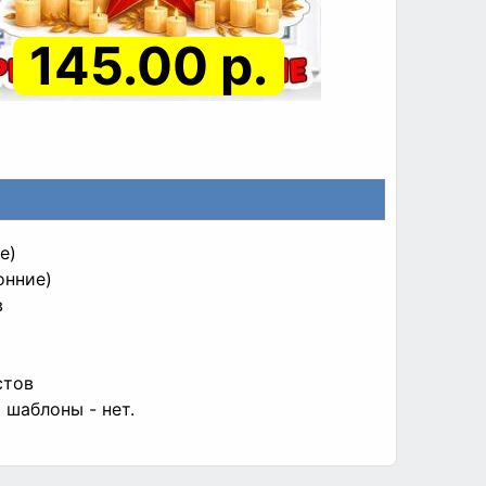
145.00 р.
е)
онние)
в
стов
 шаблоны - нет.