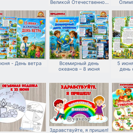
Великой Отечественной
Олим
войны.
июня - День ветра
Всемирный день
5 июн
океанов – 8 июня
день
Здравствуйте, я пришел!