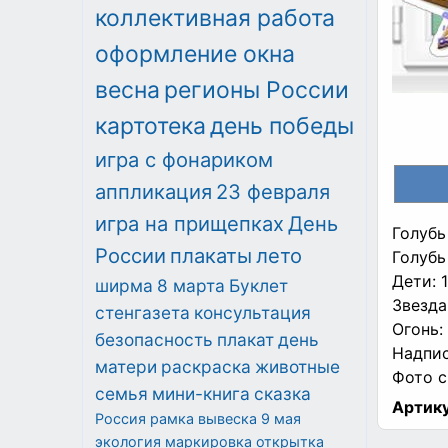
коллективная работа
оформление окна
весна
регионы России
картотека
день победы
игра с фонариком
аппликация
23 февраля
игра на прищепках
День
Голубь
России
плакаты
лето
Голубь
Дети: 
ширма
8 марта
Буклет
Звезда
стенгазета
консультация
Огонь:
безопасность
плакат
день
Надпис
матери
раскраска
животные
Фото с
семья
мини-книга
сказка
Артику
Россия
рамка
вывеска
9 мая
экология
маркировка
открытка