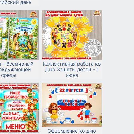
пийский день
я – Всемирный
Коллективная работа ко
 окружающей
Дню Защиты детей - 1
среды
июня
Оформление ко дню