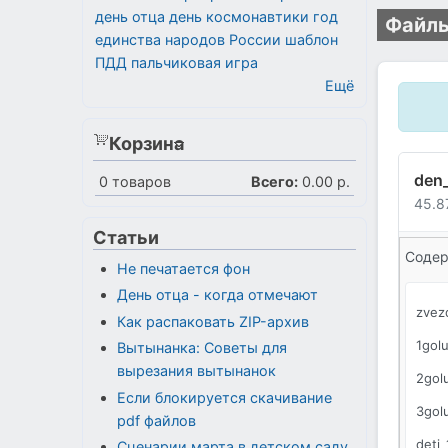
день отца
день космонавтики
год
Файлы
единства народов России
шаблон
ПДД
пальчиковая игра
Ещё
Корзина
den_
0
товаров
Всего:
0.00 р.
45.8
Статьи
Содер
Не печатается фон
День отца - когда отмечают
zvez
Как распаковать ZIP-архив
1golu
Вытынанка: Советы для
вырезания вытынанок
2gol
Если блокируется скачивание
3gol
pdf файлов
deti_
Сценарии марта в детском саду