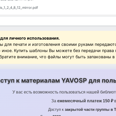
s_1_2_4_8_12_mirror.pdf
_1_2_4_8_mirror.pdf
 для личного использования.
ы для печати и изготовления своими руками передают
о иное. Купить шаблоны Вы можете без передачи права
Обратите внимание, что файлы могут быть запакованы в
ступ к материалам YAVOSP для поль
У вас есть возможность пользоваться нашей библиот
За
ежемесячный платеж 150 ₽
в
Доступ к
закрытой части группы в T