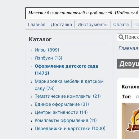
Перейти к основному содержанию
Магазин для воспитателей и родителей. Шаблоны дл
Главная
Доставка
Инструменты
Оплата
П
Поиск
Каталог
Форма
Главная
Игры (899)
Вы здес
Лэпбуки (13)
Девуш
Оформление детского сада
(1473)
Маркировка мебели в детском
Катало
саду (78)
Тэг:
л
Тематические комплекты (21)
Единое оформление (31)
Центры активности (14)
Комплекты оформления (11)
Передвижки и картотеки (1000)