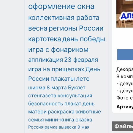
оформление окна
коллективная работа
весна
регионы России
картотека
день победы
игра с фонариком
аппликация
23 февраля
игра на прищепках
День
Декора
В комп
России
плакаты
лето
- девуш
ширма
8 марта
Буклет
- деву
стенгазета
консультация
Фото с
безопасность
плакат
день
Артику
матери
раскраска
животные
семья
мини-книга
сказка
Файлы
Россия
рамка
вывеска
9 мая