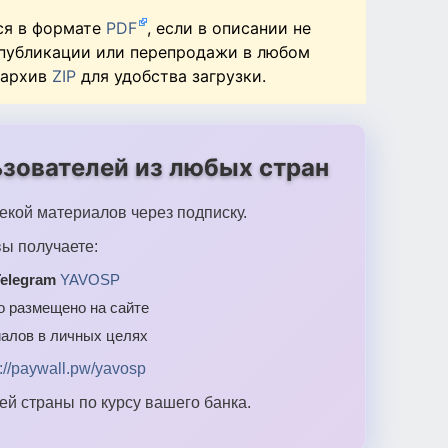
ся в формате
PDF
, если в описании не
 публикации или перепродажи в любом
 архив
ZIP
для удобства загрузки.
зователей из любых стран
екой материалов через подписку.
ы получаете:
elegram
YAVOSP
то размещено на сайте
алов в личных целях
s://paywall.pw/yavosp
й страны по курсу вашего банка.