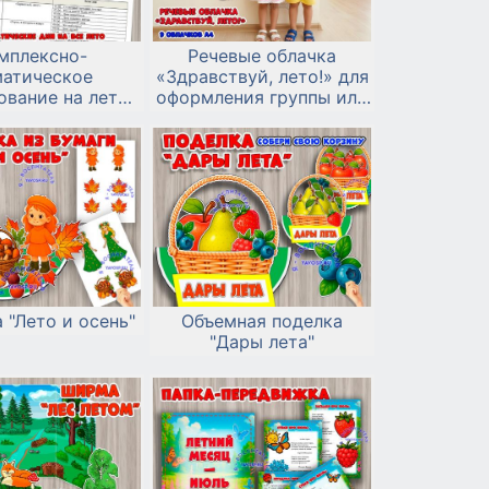
мплексно-
Речевые облачка
матическое
«Здравствуй, лето!» для
ование на лето
оформления группы или
2026 г.
фотосессии
 "Лето и осень"
Объемная поделка
"Дары лета"