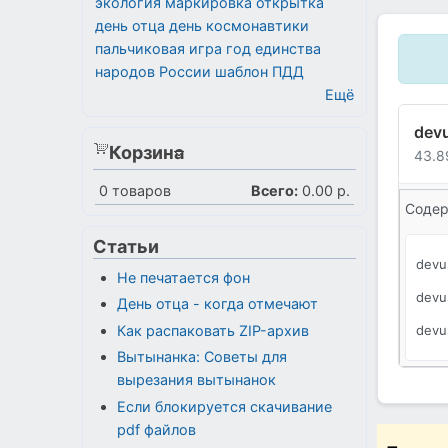
экология
маркировка
открытка
день отца
день космонавтики
пальчиковая игра
год единства
народов России
шаблон
ПДД
Ещё
devu
Корзина
43.8
0
товаров
Всего:
0.00 р.
Содер
Статьи
devu
Не печатается фон
devu
День отца - когда отмечают
devu
Как распаковать ZIP-архив
Вытынанка: Советы для
вырезания вытынанок
Если блокируется скачивание
pdf файлов