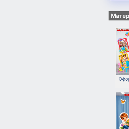
Матер
Офо