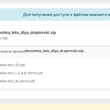
Для получения доступа к файлам нажмите 
shka_leto_dlya_drapirovki.zip
9 МБ
devushka_leto_dlya_drapirovki.zip:
жимое архива
shka leto_32.pdf
shka leto_1_2_4_8_mirror.pdf
shka leto_16_mirror.pdf