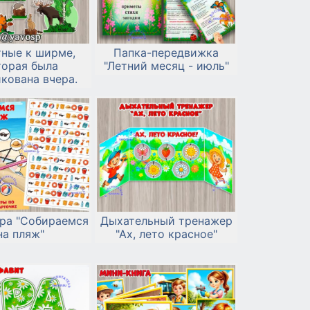
ные к ширме,
Папка-передвижка
торая была
"Летний месяц - июль"
кована вчера.
ра "Собираемся
Дыхательный тренажер
на пляж"
"Ах, лето красное"