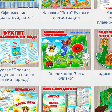
Оформление
Флажки "Лето" буквы и
Ко
дравствуй, лето!”
иллюстрации
те
планир
уклет "Правила
Аппликация "Лето
Поделка
едения на воде в
близко".
летний период"