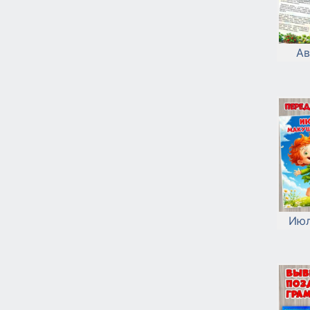
Ав
Июл