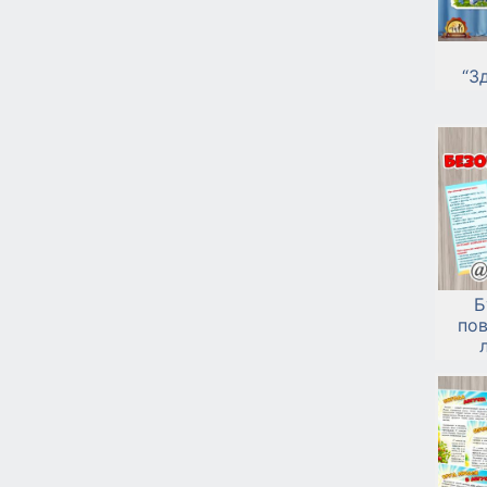
“З
Б
пов