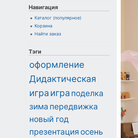
Навигация
Каталог (популярное)
Корзина
Найти заказ
Тэги
оформление
Дидактическая
игра
игра
поделка
зима
передвижка
новый год
презентация
осень