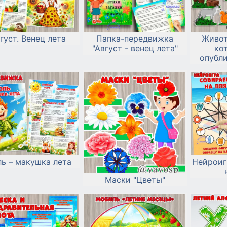
густ. Венец лета
Папка-передвижка
Живот
"Август - венец лета"
ко
опубли
ь – макушка лета
Нейроиг
Маски "Цветы"