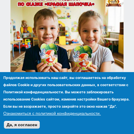
Продолжая использовать наш сайт, вы соглашаетесь на обработку
файлов Сookie и других пользовательских данных, в соответствии с
Объемная поделка по сказке Ш. Перро
Политикой конфиденциальности. Вы можете заблокировать
«Красная Шапочка» ко Дню рождения
использование Cookies сайтом, изменив настройки Вашего браузера.
французского сказочника — 12 января
Если вы не возражаете, просто закройте это окно нажав "Да".
Ознакомиться с политикой конфиденциальности.
Да, я согласен