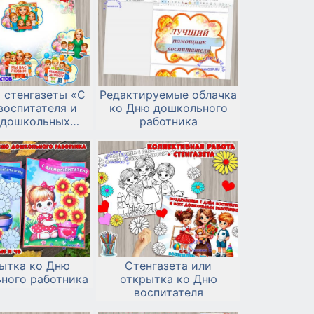
 стенгазеты «С
Редактируемые облачка
воспитателя и
ко Дню дошкольного
 дошкольных
работника
отников!» с
олнительным
ормлением.
ытка ко Дню
Стенгазета или
ного работника
открытка ко Дню
воспитателя