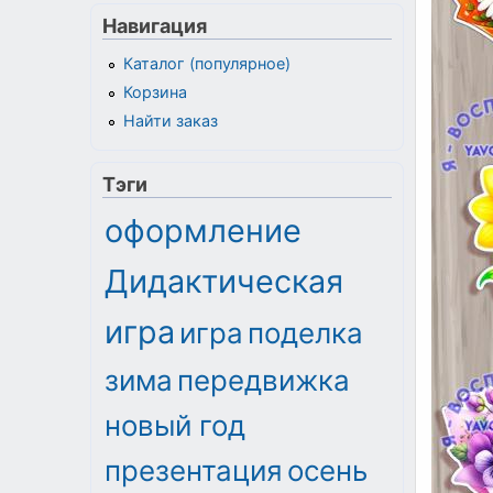
Навигация
Каталог (популярное)
Корзина
Найти заказ
Тэги
оформление
Дидактическая
игра
игра
поделка
зима
передвижка
новый год
презентация
осень