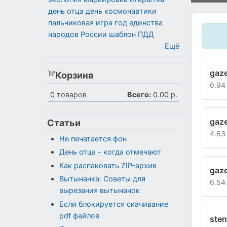
день отца
день космонавтики
пальчиковая игра
год единства
народов России
шаблон
ПДД
Ещё
gaze
Корзина
6.94
0
товаров
Всего:
0.00 р.
gaze
Статьи
4.63
Не печатается фон
День отца - когда отмечают
Как распаковать ZIP-архив
gaze
Вытынанка: Советы для
6.54
вырезания вытынанок
Если блокируется скачивание
pdf файлов
sten