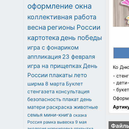
оформление окна
коллективная работа
весна
регионы России
картотека
день победы
игра с фонариком
аппликация
23 февраля
игра на прищепках
День
Ко Дню
России
плакаты
лето
- стенг
- дети
ширма
8 марта
Буклет
- буке
стенгазета
консультация
Оформл
безопасность
плакат
день
матери
раскраска
животные
Артику
семья
мини-книга
сказка
Россия
рамка
вывеска
9 мая
Файлы
экология
маркировка
открытка