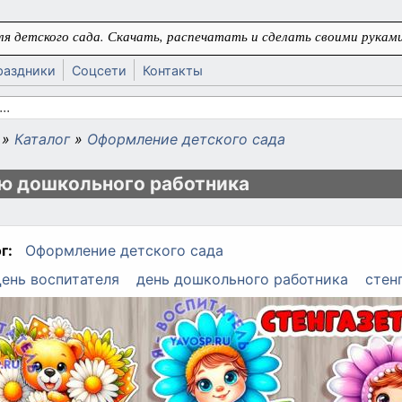
я детского сада. Скачать, распечатать и сделать своими руками
раздники
Соцсети
Контакты
 поиска
»
Каталог
»
Оформление детского сада
ь
ю дошкольного работника
г:
Оформление детского сада
ень воспитателя
день дошкольного работника
стен