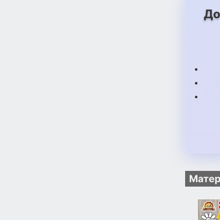
До
Матер