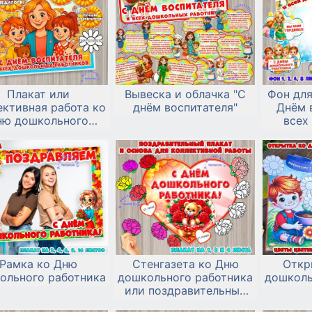
Плакат или
Вывеска и облачка "С
Фон для
ективная работа ко
днём воспитателя"
Днём 
ню дошкольного
всех
работника
раб
доп
оф
Рамка ко Дню
Стенгазета ко Дню
Откр
ольного работника
дошкольного работника
дошколь
или поздравительный
плакат