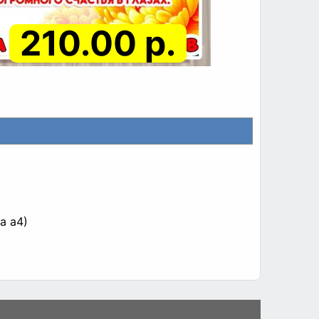
210.00 р.
а а4)