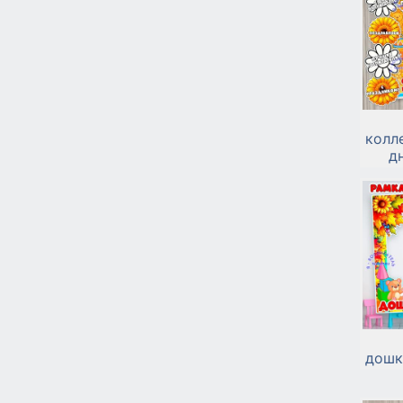
колл
д
дошк