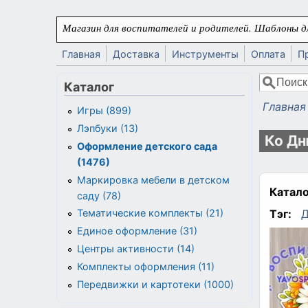
Перейти к основному содержанию
Магазин для воспитателей и родителей. Шаблоны дл
Главная
Доставка
Инструменты
Оплата
П
Поиск
Каталог
Форма
Главная
Игры (899)
Вы здес
Лэпбуки (13)
Ко Дн
Оформление детского сада
(1476)
Маркировка мебели в детском
Катало
саду (78)
Тэг:
Д
Тематические комплекты (21)
Единое оформление (31)
Центры активности (14)
Комплекты оформления (11)
Передвижки и картотеки (1000)