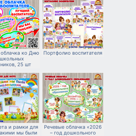
 облачка ко Дню
Портфолио воспитателя
школьных
ников, 25 шт
ета и рамки для
Речевые облачка «2026
Какими мы были
– год дошкольного