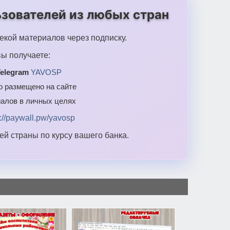
зователей из любых стран
екой материалов через подписку.
ы получаете:
elegram
YAVOSP
то размещено на сайте
алов в личных целях
s://paywall.pw/yavosp
й страны по курсу вашего банка.