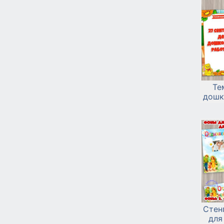
Те
дошк
Стен
для