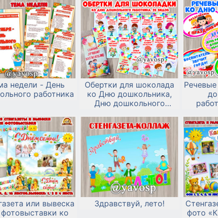
ма недели - День
Обертки для шоколада
Речевые
ольного работника
ко Дню дошкольника,
до
Дню дошкольного
работ
работника - 20 шт
(общие и для
специалистов детсада)
газета или вывеска
Здравствуй, лето!
Стенгаз
 фотовыставки ко
фото «