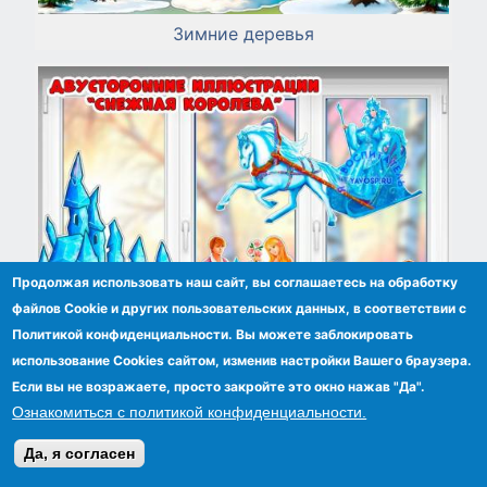
Зимние деревья
Продолжая использовать наш сайт, вы соглашаетесь на обработку
файлов Сookie и других пользовательских данных, в соответствии с
Политикой конфиденциальности. Вы можете заблокировать
использование Cookies сайтом, изменив настройки Вашего браузера.
Если вы не возражаете, просто закройте это окно нажав "Да".
Ознакомиться с политикой конфиденциальности.
Двусторонние иллюстрации "Снежная
королева"
Да, я согласен