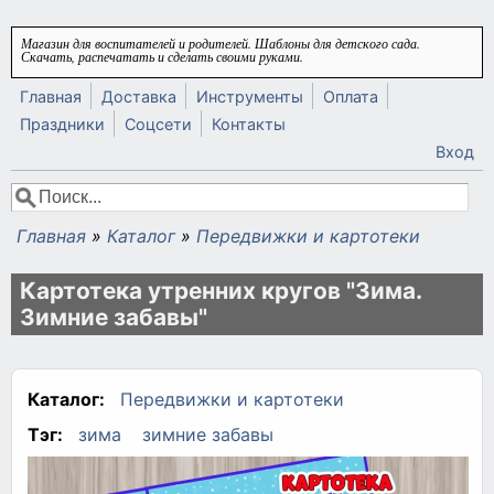
Перейти к основному содержанию
Магазин для воспитателей и родителей. Шаблоны для детского сада.
Скачать, распечатать и сделать своими руками.
Главная
Доставка
Инструменты
Оплата
Праздники
Соцсети
Контакты
Вход
Поиск
Форма поиска
Главная
»
Каталог
»
Передвижки и картотеки
Вы здесь
Картотека утренних кругов "Зима.
Зимние забавы"
Каталог:
Передвижки и картотеки
Тэг:
зима
зимние забавы