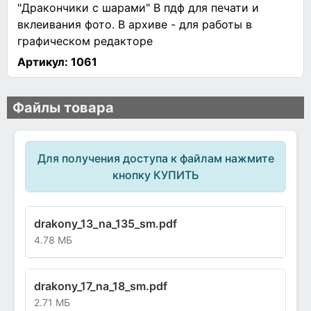
"Дракончики с шарами" В пдф для печати и
вклеивания фото. В архиве - для работы в
графическом редакторе
Артикул:
1061
Файлы товара
Для получения доступа к файлам нажмите
кнопку КУПИТЬ
drakony_13_na_135_sm.pdf
4.78 МБ
drakony_17_na_18_sm.pdf
2.71 МБ