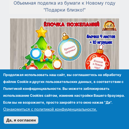
Объемная поделка из бумаги к Новому году
"Подарки близко!"
Продолжая использовать наш сайт, вы соглашаетесь на обработку
файлов Сookie и других пользовательских данных, в соответствии с
Политикой конфиденциальности. Вы можете заблокировать
использование Cookies сайтом, изменив настройки Вашего браузера.
Если вы не возражаете, просто закройте это окно нажав "Да".
Ознакомиться с политикой конфиденциальности.
Ёлочка новогодних пожеланий от родителей
или коллег
Да, я согласен