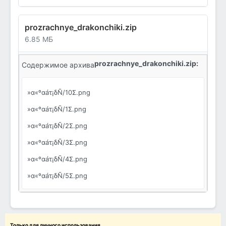
prozrachnye_drakonchiki.zip
6.85 МБ
prozrachnye_drakonchiki.zip:
Содержимое архива
»α«ºαáτ¡δÑ/10Σ.png
»α«ºαáτ¡δÑ/1Σ.png
»α«ºαáτ¡δÑ/2Σ.png
»α«ºαáτ¡δÑ/3Σ.png
»α«ºαáτ¡δÑ/4Σ.png
»α«ºαáτ¡δÑ/5Σ.png
»α«ºαáτ¡δÑ/6Σ.png
»α«ºαáτ¡δÑ/7Σ.png
»α«ºαáτ¡δÑ/8Σ.png
Только для личного использования.