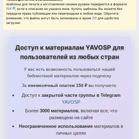
Шаблоны для печати и изготовления своими руками передаются в формате
PDF
, если в описании не указано иное. Купить шаблоны Вы можете без
»α«ºαáτ¡δÑ/9Σ.png
передачи права публикации или перепродажи в любом виде. Обратите
внимание, что файлы могут быть запакованы в архив
ZIP
для удобства
загрузки.
Доступ к материалам YAVOSP для
пользователей из любых стран
У вас есть возможность пользоваться нашей
библиотекой материалов через подписку.
За
ежемесячный платеж 150 ₽
вы получаете:
Доступ к
закрытой части группы в Telegram
YAVOSP
Более
3000 материалов
, включая все, что
размещено на сайте
Неограниченное использование
материалов в
личных целях