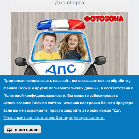
Дню спорта
Продолжая использовать наш сайт, вы соглашаетесь на обработку
файлов Сookie и других пользовательских данных, в соответствии с
Политикой конфиденциальности. Вы можете заблокировать
использование Cookies сайтом, изменив настройки Вашего браузера.
Если вы не возражаете, просто закройте это окно нажав "Да".
Фотозона: машина ДПС, ПДД
Ознакомиться с политикой конфиденциальности.
Да, я согласен