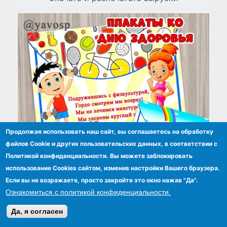
Продолжая использовать наш сайт, вы соглашаетесь на обработку
файлов Сookie и других пользовательских данных, в соответствии с
Политикой конфиденциальности. Вы можете заблокировать
использование Cookies сайтом, изменив настройки Вашего браузера.
Если вы не возражаете, просто закройте это окно нажав "Да".
Ознакомиться с политикой конфиденциальности.
Да, я согласен
Набор плакатов ко Дню здоровья в двух
размерах: а4 и а3. Скачать и распечатать