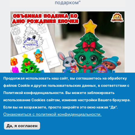
подарком"
Продолжая использовать наш сайт, вы соглашаетесь на обработку
файлов Сookie и других пользовательских данных, в соответствии с
Политикой конфиденциальности. Вы можете заблокировать
использование Cookies сайтом, изменив настройки Вашего браузера.
Если вы не возражаете, просто закройте это окно нажав "Да".
Объемная поделка ко Дню Рождения Елочки
Ознакомиться с политикой конфиденциальности.
Да, я согласен