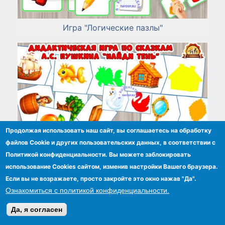
Игра "Логические пазлы"
Продолжая использовать наш сайт, вы соглашаетесь на обработку
файлов Сookie и других пользовательских данных, в соответствии с
Политикой конфиденциальности. Вы можете заблокировать
использование Cookies сайтом, изменив настройки Вашего браузера.
Если вы не возражаете, просто закройте это окно нажав "Да".
Ознакомиться с политикой конфиденциальности.
Игра по сказками А.С. Пушкина "Найди тень"
Да, я согласен