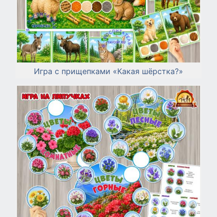
Игра с прищепками «Какая шёрстка?»