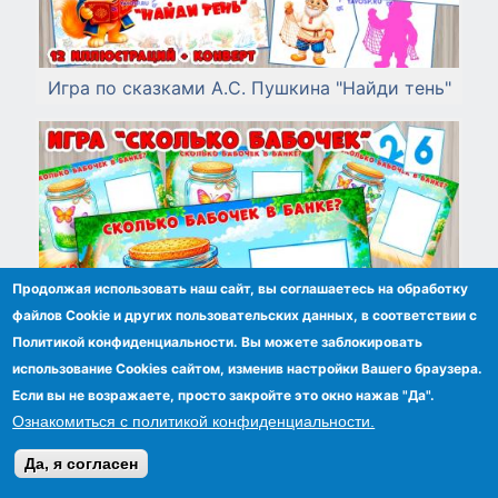
Игра по сказками А.С. Пушкина "Найди тень"
Продолжая использовать наш сайт, вы соглашаетесь на обработку
файлов Сookie и других пользовательских данных, в соответствии с
Политикой конфиденциальности. Вы можете заблокировать
использование Cookies сайтом, изменив настройки Вашего браузера.
Если вы не возражаете, просто закройте это окно нажав "Да".
Ознакомиться с политикой конфиденциальности.
Да, я согласен
Дидактическая игра "Сколько бабочек?"