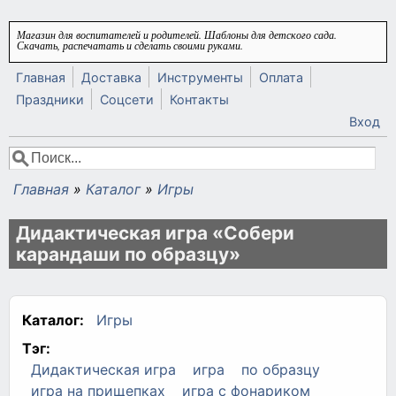
Перейти к основному содержанию
Магазин для воспитателей и родителей. Шаблоны для детского сада.
Скачать, распечатать и сделать своими руками.
Главная
Доставка
Инструменты
Оплата
Праздники
Соцсети
Контакты
Вход
Поиск
Форма поиска
Главная
»
Каталог
»
Игры
Вы здесь
Дидактическая игра «Собери
карандаши по образцу»
Каталог:
Игры
Тэг:
Дидактическая игра
игра
по образцу
игра на прищепках
игра с фонариком