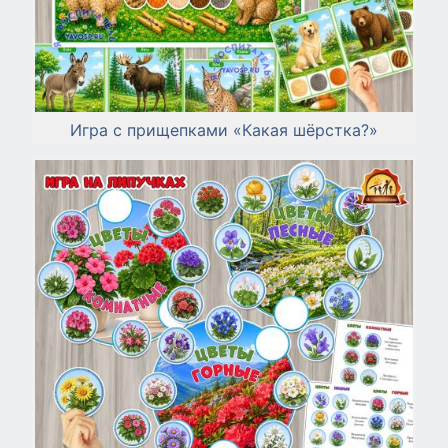
Игра с прищепками «Какая шёрстка?»