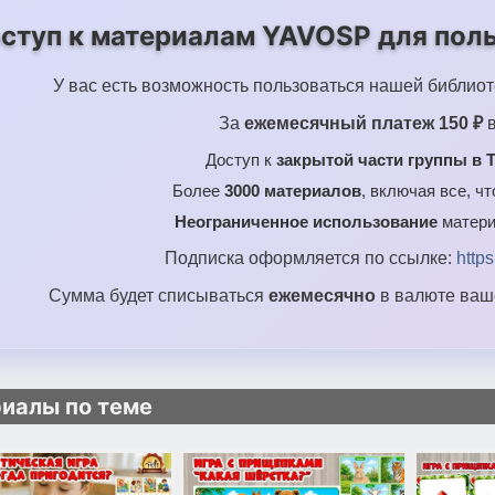
ступ к материалам YAVOSP для поль
У вас есть возможность пользоваться нашей библиот
За
ежемесячный платеж 150 ₽
в
Доступ к
закрытой части группы в T
Более
3000 материалов
, включая все, ч
Неограниченное использование
матери
Подписка оформляется по ссылке:
http
Сумма будет списываться
ежемесячно
в валюте ваше
иалы по теме