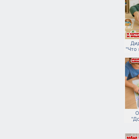
Ди
"Что 
О
"Д