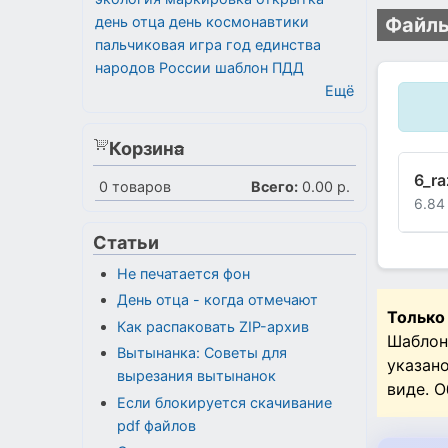
день отца
день космонавтики
Файлы
пальчиковая игра
год единства
народов России
шаблон
ПДД
Ещё
Корзина
6_r
0
товаров
Всего:
0.00 р.
6.84
Статьи
Не печатается фон
День отца - когда отмечают
Только
Как распаковать ZIP-архив
Шаблон
Вытынанка: Советы для
указан
вырезания вытынанок
виде. 
Если блокируется скачивание
pdf файлов