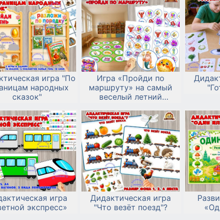
ктическая игра "По
Игра «Пройди по
Дидак
аницам народных
маршруту» на самый
"Го
сказок"
веселый летний
праздник – День
Нептуна!
дактическая игра
Дидактическая игра
Разв
ветной экспресс»
"Что везёт поезд"?
«Од