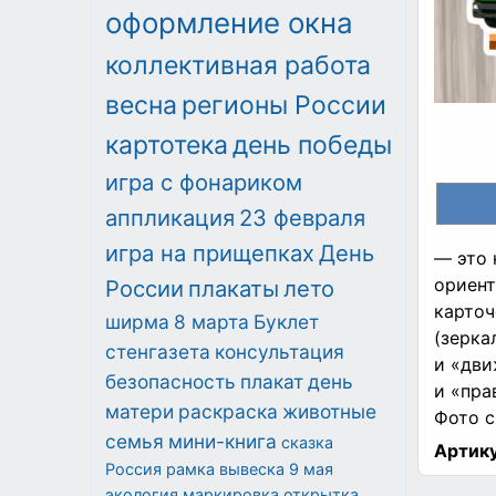
оформление окна
коллективная работа
весна
регионы России
картотека
день победы
игра с фонариком
аппликация
23 февраля
игра на прищепках
День
— это 
ориент
России
плакаты
лето
карточ
ширма
8 марта
Буклет
(зерка
стенгазета
консультация
и «дви
безопасность
плакат
день
и «пра
матери
раскраска
животные
Фото с
семья
мини-книга
сказка
Артику
Россия
рамка
вывеска
9 мая
экология
маркировка
открытка