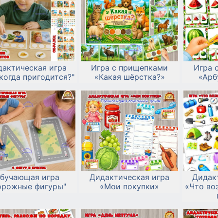
дактическая игра
Игра с прищепками
Игра 
когда пригодится?"
«Какая шёрстка?»
«Арб
бучающая игра
Дидактическая игра
Дидак
орожные фигуры"
«Мои покупки»
«Что во