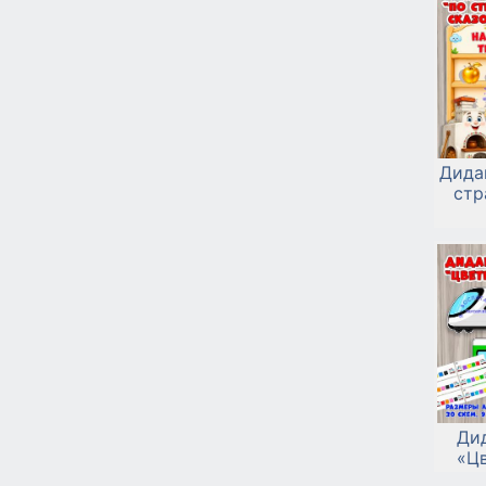
Дида
стр
Ди
«Ц