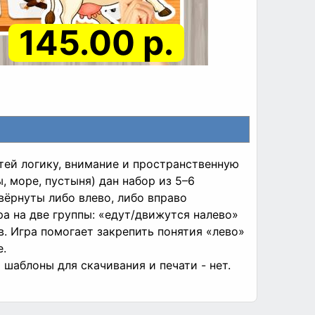
145.00 р.
тей логику, внимание и пространственную
, море, пустыня) дан набор из 5–6
вёрнуты либо влево, либо вправо
ра на две группы: «едут/движутся налево»
в. Игра помогает закрепить понятия «лево»
е.
шаблоны для скачивания и печати - нет.