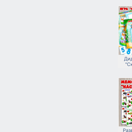
Ди
"С
Раз