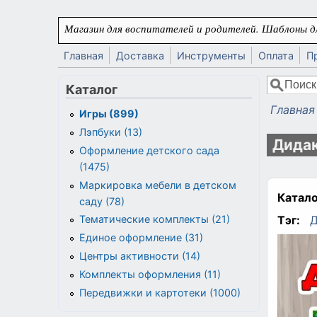
Перейти к основному содержанию
Магазин для воспитателей и родителей. Шаблоны дл
Главная
Доставка
Инструменты
Оплата
П
Поиск
Каталог
Форма
Главная
Игры (899)
Вы здес
Лэпбуки (13)
Дидак
Оформление детского сада
(1475)
Маркировка мебели в детском
Катало
саду (78)
Тэг:
Д
Тематические комплекты (21)
Единое оформление (31)
Центры активности (14)
Комплекты оформления (11)
Передвижки и картотеки (1000)