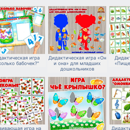
дактическая игра
Дидактическая игра «Он
Дидак
колько бабочек?"
и она» для младших
«Пище
дошкольников
вивающая игра на
Дидакти