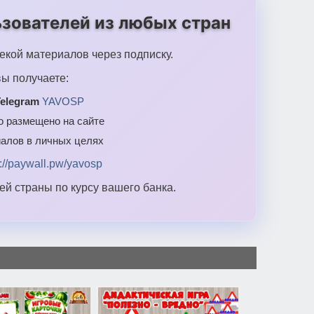
зователей из любых стран
екой материалов через подписку.
ы получаете:
elegram
YAVOSP
то размещено на сайте
алов в личных целях
s://paywall.pw/yavosp
й страны по курсу вашего банка.