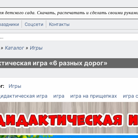
я детского сада. Скачать, распечатать и сделать своими руками
раздники
Соцсети
Контакты
 поиска
»
Каталог
»
Игры
ь
тическая игра «6 разных дорог»
г:
Игры
идактическая игра
игра
игра на прищепках
игра 