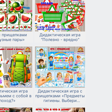
с прищепками
Дидактическая игра
узные пары»
"Полезно - вредно"
тическая игра
Дидактическая игра с
зьмем с собой в
прищепками «Предметы
поход?»
гигиены. Выбери
помощника!»