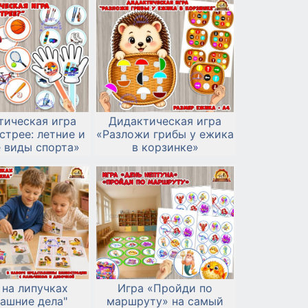
тическая игра
Дидактическая игра
стрее: летние и
«Разложи грибы у ежика
 виды спорта»
в корзинке»
 на липучках
Игра «Пройди по
ашние дела"
маршруту» на самый