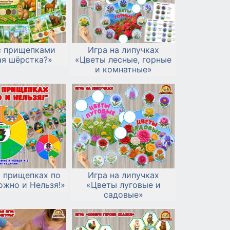
с прищепками
Игра на липучках
ая шёрстка?»
«Цветы лесные, горные
и комнатные»
а прищепках по
Игра на липучках
жно и Нельзя!»
«Цветы луговые и
садовые»