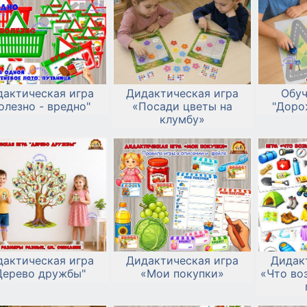
дактическая игра
Дидактическая игра
Обу
олезно - вредно"
«Посади цветы на
"Доро
клумбу»
дактическая игра
Дидактическая игра
Дидак
Дерево дружбы"
«Мои покупки»
«Что во