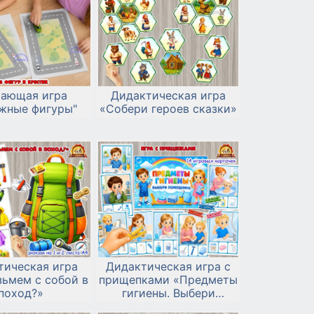
чающая игра
Дидактическая игра
жные фигуры"
«Собери героев сказки»
тическая игра
Дидактическая игра с
зьмем с собой в
прищепками «Предметы
поход?»
гигиены. Выбери
помощника!»