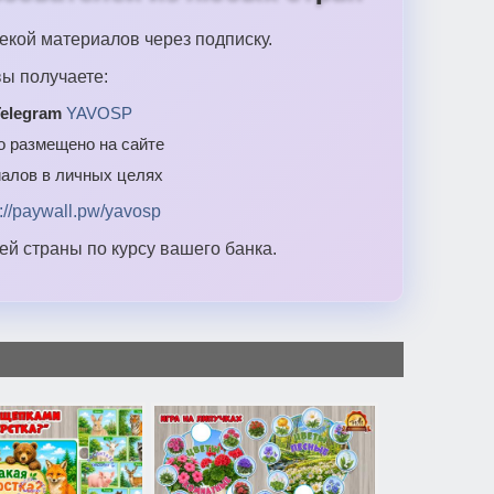
екой материалов через подписку.
ы получаете:
elegram
YAVOSP
то размещено на сайте
алов в личных целях
s://paywall.pw/yavosp
й страны по курсу вашего банка.