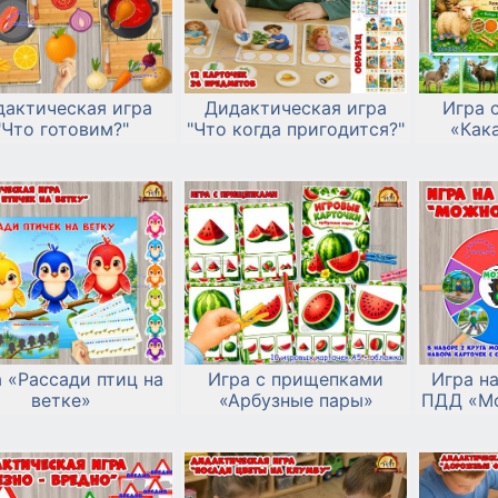
дактическая игра
Дидактическая игра
Игра 
"Что готовим?"
"Что когда пригодится?"
«Как
 «Рассади птиц на
Игра с прищепками
Игра н
ветке»
«Арбузные пары»
ПДД «Мо