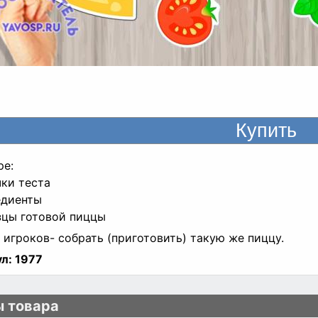
ре:
чки теста
едиенты
зцы готовой пиццы
 игроков- собрать (приготовить) такую же пиццу.
л:
1977
 товара