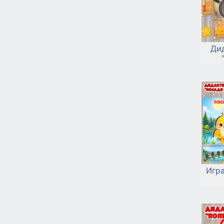
Ди
Игра