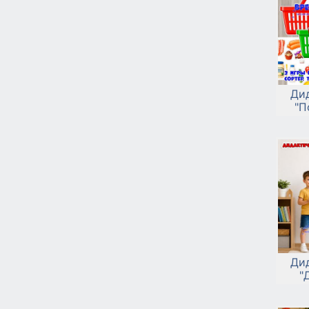
Ди
"П
Ди
"