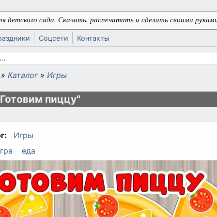
я детского сада. Скачать, распечатать и сделать своими руками
раздники
Соцсети
Контакты
 поиска
»
Каталог
»
Игры
ь
"Готовим пиццу"
г:
Игры
гра
еда