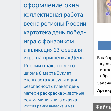
оформление окна
коллективная работа
весна
регионы России
картотека
день победы
игра с фонариком
аппликация
23 февраля
игра на прищепках
День
В набо
- кусо
России
плакаты
лето
- ингр
ширма
8 марта
Буклет
- обра
стенгазета
консультация
Задача
безопасность
плакат
день
Артику
матери
раскраска
животные
семья
мини-книга
сказка
Россия
рамка
вывеска
9 мая
Файлы