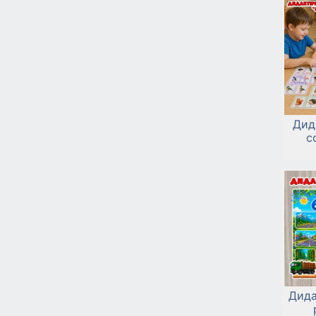
Дид
с
Дида