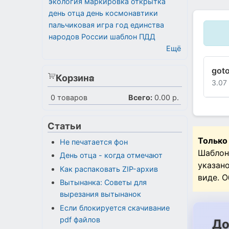
экология
маркировка
открытка
день отца
день космонавтики
пальчиковая игра
год единства
народов России
шаблон
ПДД
Ещё
goto
Корзина
3.07
0
товаров
Всего:
0.00 р.
Статьи
Только
Не печатается фон
Шаблон
День отца - когда отмечают
указан
Как распаковать ZIP-архив
виде. 
Вытынанка: Советы для
вырезания вытынанок
Если блокируется скачивание
pdf файлов
До