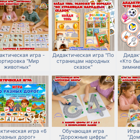
актическая игра -
Дидактическая игра "По
Дидак
ортировка "Мир
страницам народных
«Кто бы
животных"
сказок"
зимние
ктическая игра «6
Обучающая игра
Игра
разных дорог»
"Дорожные цифры"
"Дом