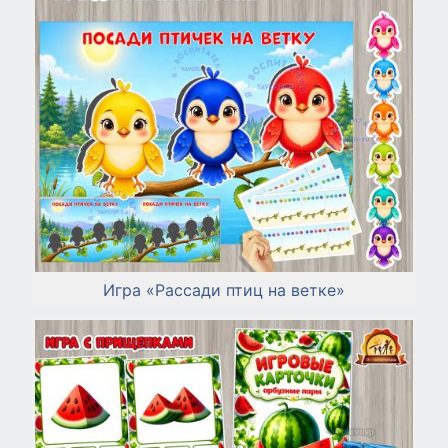
Игра «Рассади птиц на ветке»