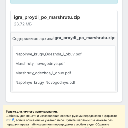
igra_proydi_po_marshrutu.zip
23.72 МБ
igra_proydi_po_marshrutu.zip:
Содержимое архива
Napolnye_krugy_Odezhda_i_obuv.pdf
Marshruty_novogodnye.pdf
Marshruty_odezhda_i_obuv.pdf
Napolnye_krugy_Novogodnye.pdf
Только для личного использования.
Шаблоны для печати и изготовления своими руками передаются в формате
PDF
, если в описании не указано иное. Купить шаблоны Вы можете без
передачи права публикации или перепродажи в любом виде. Обратите