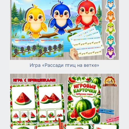
Игра «Рассади птиц на ветке»