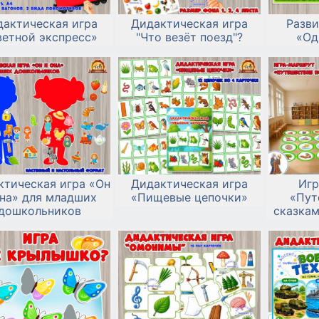
дактическая игра
Дидактическая игра
Разв
ветной экспресс»
"Что везёт поезд"?
«Од
ктическая игра «Он
Дидактическая игра
Игр
она» для младших
«Пищевые цепочки»
«Пут
дошкольников
сказкам