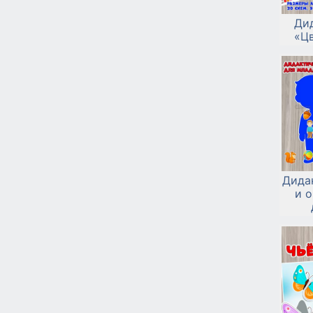
Ди
«Ц
Дида
и 