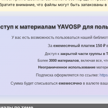
Обратите внимание, что файлы могут быть запакованы в
ступ к материалам YAVOSP для поль
У вас есть возможность пользоваться нашей библиот
За
ежемесячный платеж 150 ₽
в
Доступ к
закрытой части группы в T
Более
3000 материалов
, включая все, ч
Неограниченное использование
матери
Подписка оформляется по ссылке:
http
Сумма будет списываться
ежемесячно
в валюте ваше
иалы по теме