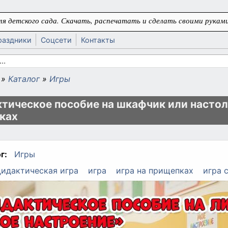
я детского сада. Скачать, распечатать и сделать своими руками
раздники
Соцсети
Контакты
 поиска
»
Каталог
»
Игры
ь
тическое пособие на шкафчик или настол
ках
г:
Игры
идактическая игра
игра
игра на прищепках
игра 