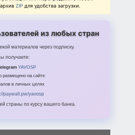
 архив
ZIP
для удобства загрузки.
зователей из любых стран
екой материалов через подписку.
ы получаете:
elegram
YAVOSP
то размещено на сайте
алов в личных целях
s://paywall.pw/yavosp
й страны по курсу вашего банка.