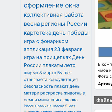
оформление окна
коллективная работа
весна
регионы России
картотека
день победы
игра с фонариком
аппликация
23 февраля
игра на прищепках
День
В комп
России
плакаты
лето
«мое н
ширма
8 марта
Буклет
Фото с
стенгазета
консультация
Артику
безопасность
плакат
день
матери
раскраска
животные
семья
мини-книга
сказка
Файлы
Россия
рамка
вывеска
9 мая
экология
маркировка
открытка