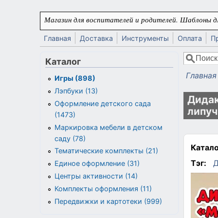
Перейти к основному содержанию
Магазин для воспитателей и родителей. Шаблоны дл
Главная
Доставка
Инструменты
Оплата
П
Поиск
Каталог
Форма
Главная
Игры (898)
Вы здес
Лэпбуки (13)
Дидак
Оформление детского сада
липуч
(1473)
Маркировка мебели в детском
саду (78)
Катало
Тематические комплекты (21)
Тэг:
Д
Единое оформление (31)
Центры активности (14)
Комплекты оформления (11)
Передвижки и картотеки (999)