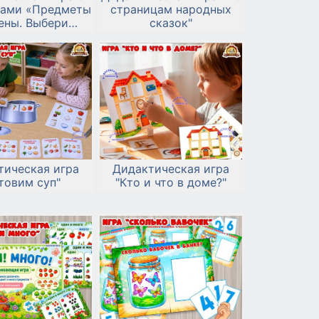
ами «Предметы
страницам народных
ены. Выбери
сказок"
мощника!»
тическая игра
Дидактическая игра
товим суп"
"Кто и что в доме?"