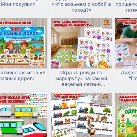
«Мои покупки»
«Что возьмем с собой в
прищепк
поход?»
гиги
по
ктическая игра «6
Игра «Пройди по
Дидак
разных дорог»
маршруту» на самый
"Го
веселый летний
праздник – День
Нептуна!