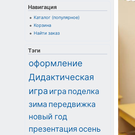
Навигация
Каталог (популярное)
Корзина
Найти заказ
Тэги
оформление
Дидактическая
игра
игра
поделка
зима
передвижка
новый год
презентация
осень