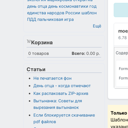
день отца
день космонавтики
год
единства народов России
шаблон
ПДД
пальчиковая игра
Ещё
moe_
6.78
Корзина
Содер
0
товаров
Всего:
0.00 р.
Статьи
Form
Не печатается фон
Form
День отца - когда отмечают
Как распаковать ZIP-архив
Вытынанка: Советы для
вырезания вытынанок
Только
Если блокируется скачивание
Шаблон
pdf файлов
указан