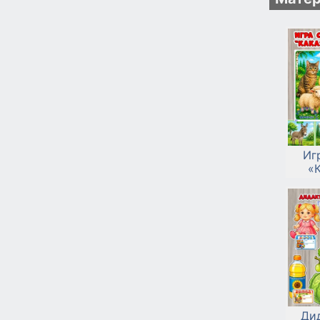
Иг
«
Ди