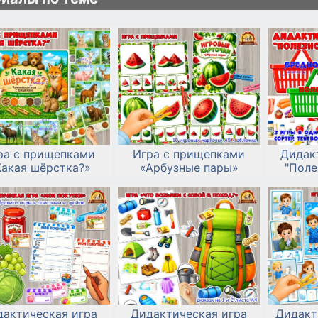
ра с прищепками
Игра с прищепками
Дидак
Какая шёрстка?»
«Арбузные пары»
"Поле
дактическая игра
Дидактическая игра
Дидакт