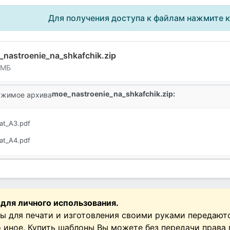
Для получения доступа к файлам нажмите 
nastroenie_na_shkafchik.zip
 МБ
moe_nastroenie_na_shkafchik.zip:
жимое архива
at_A3.pdf
at_A4.pdf
 для личного использования.
ы для печати и изготовления своими руками передают
о иное. Купить шаблоны Вы можете без передачи права