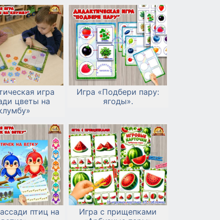
тическая игра
Игра «Подбери пару:
ади цветы на
ягоды».
клумбу»
ассади птиц на
Игра с прищепками