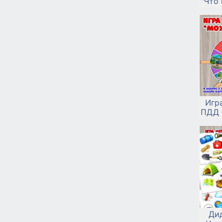
"Что 
Игр
ПДД 
Ди