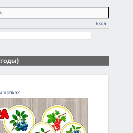
.
Вход
ягоды)
рищепках