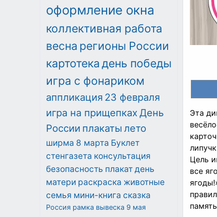
оформление окна
коллективная работа
весна
регионы России
картотека
день победы
игра с фонариком
аппликация
23 февраля
игра на прищепках
День
Эта ди
весёло
России
плакаты
лето
карточ
ширма
8 марта
Буклет
липучк
стенгазета
консультация
Цель и
безопасность
плакат
день
все яг
матери
раскраска
животные
ягоды!
правил
семья
мини-книга
сказка
память
Россия
рамка
вывеска
9 мая