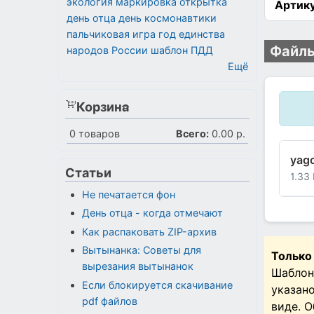
экология
маркировка
открытка
Артику
день отца
день космонавтики
пальчиковая игра
год единства
Файлы
народов России
шаблон
ПДД
Ещё
Корзина
0
товаров
Всего:
0.00 р.
yago
Статьи
1.33
Не печатается фон
День отца - когда отмечают
Как распаковать ZIP-архив
Вытынанка: Советы для
Только
вырезания вытынанок
Шаблон
Если блокируется скачивание
указан
pdf файлов
виде. 