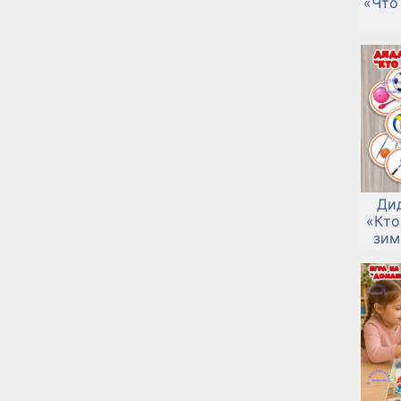
«Что
Ди
«Кто
зим