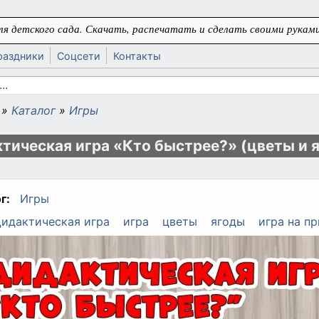
я детского сада. Скачать, распечатать и сделать своими руками
раздники
Соцсети
Контакты
 поиска
»
Каталог
»
Игры
ь
тическая игра «Кто быстрее?» (цветы и 
г:
Игры
идактическая игра
игра
цветы
ягоды
игра на п