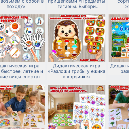
 возьмем с собой в
прищепками «Предметы
сорт
поход?»
гигиены. Выбери
ж
помощника!»
дактическая игра
Дидактическая игра
Дидакти
 быстрее: летние и
«Разложи грибы у ежика
раз
ние виды спорта»
в корзинке»