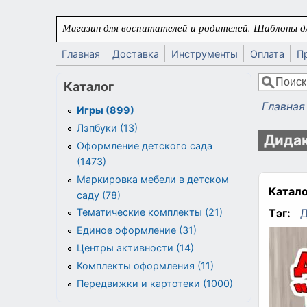
Перейти к основному содержанию
Магазин для воспитателей и родителей. Шаблоны дл
Главная
Доставка
Инструменты
Оплата
П
Поиск
Каталог
Форма
Главная
Игры (899)
Вы здес
Лэпбуки (13)
Дидак
Оформление детского сада
(1473)
Маркировка мебели в детском
Катало
саду (78)
Тэг:
Д
Тематические комплекты (21)
Единое оформление (31)
Центры активности (14)
Комплекты оформления (11)
Передвижки и картотеки (1000)