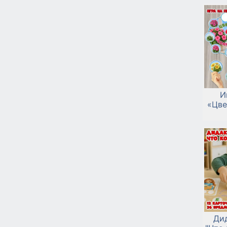
И
«Цве
Ди