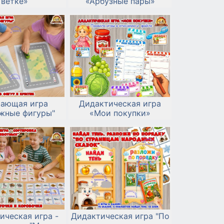
ветке»
«Арбузные пары»
чающая игра
Дидактическая игра
жные фигуры"
«Мои покупки»
ическая игра -
Дидактическая игра "По