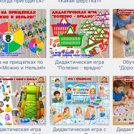
когда пригодится?"
«Какая шёрстка?»
а на прищепках по
Дидактическая игра
Обу
«Можно и Нельзя!»
"Полезно - вредно"
"Доро
дактическая игра
Дидактическая игра с
Дидакт