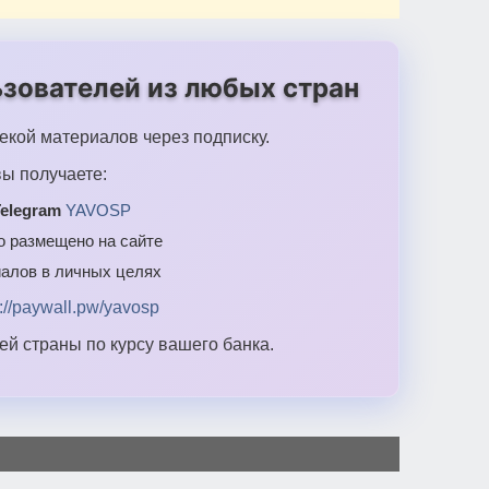
зователей из любых стран
екой материалов через подписку.
ы получаете:
elegram
YAVOSP
то размещено на сайте
алов в личных целях
s://paywall.pw/yavosp
й страны по курсу вашего банка.