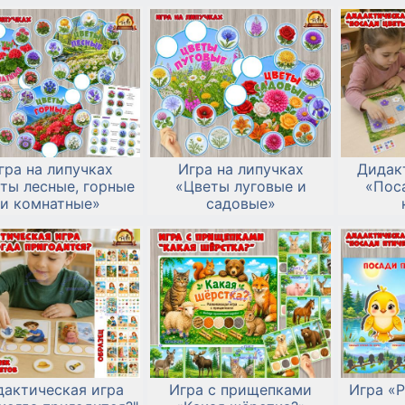
гра на липучках
Игра на липучках
Дидак
ты лесные, горные
«Цветы луговые и
«Пос
и комнатные»
садовые»
дактическая игра
Игра с прищепками
Игра «Р