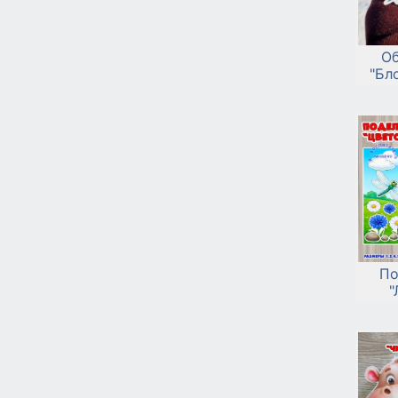
Об
"Бл
По
"