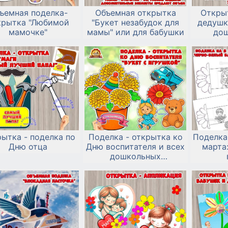
ъемная поделка-
Объемная открытка
Откры
крытка "Любимой
"Букет незабудок для
дедушк
мамочке"
мамы" или для бабушки
дош
ытка - поделка по
Поделка - открытка ко
Поделка
Дню отца
Дню воспитателя и всех
марта
дошкольных
работников.