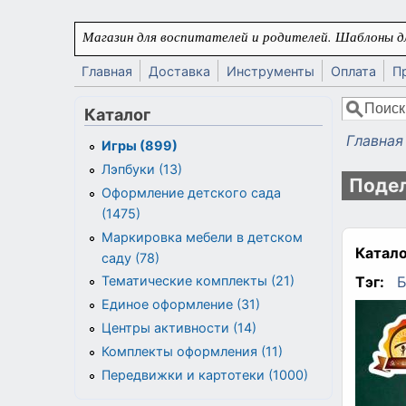
Перейти к основному содержанию
Магазин для воспитателей и родителей. Шаблоны дл
Главная
Доставка
Инструменты
Оплата
П
Поиск
Каталог
Форма
Главная
Игры (899)
Вы здес
Лэпбуки (13)
Подел
Оформление детского сада
(1475)
Маркировка мебели в детском
Катало
саду (78)
Тэг:
Б
Тематические комплекты (21)
Единое оформление (31)
Центры активности (14)
Комплекты оформления (11)
Передвижки и картотеки (1000)