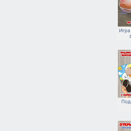
Игра
Под