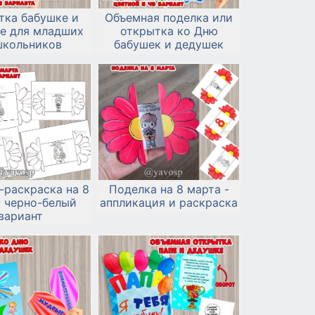
тка бабушке и
Объемная поделка или
е для младших
открытка ко Дню
кольников
бабушек и дедушек
-раскраска на 8
Поделка на 8 марта -
: черно-белый
аппликация и раскраска
вариант