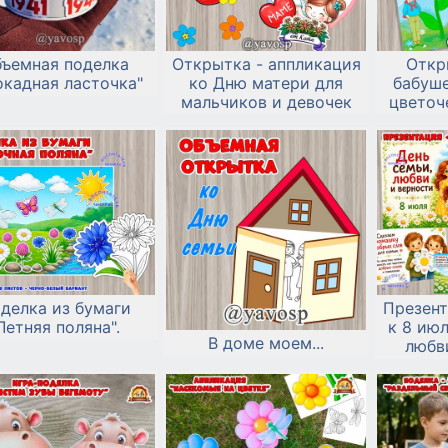
ъемная поделка
Открытка - аппликация
Откр
окадная ласточка"
ко Дню матери для
бабуше
мальчиков и девочек
цветоч
делка из бумаги
Презент
Летняя поляна".
к 8 июл
В доме моем...
любв