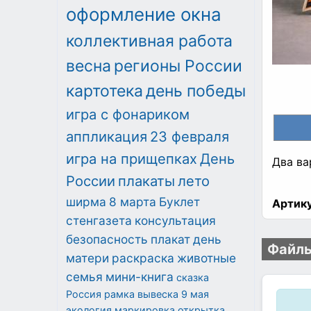
оформление окна
коллективная работа
весна
регионы России
картотека
день победы
игра с фонариком
аппликация
23 февраля
игра на прищепках
День
Два ва
России
плакаты
лето
ширма
8 марта
Буклет
Артику
стенгазета
консультация
безопасность
плакат
день
Файлы
матери
раскраска
животные
семья
мини-книга
сказка
Россия
рамка
вывеска
9 мая
экология
маркировка
открытка