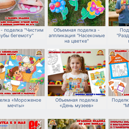
 - поделка "Чистим
Объемная поделка -
Под
зубы бегемоту"
аппликация "Насекомые
"Раз
на цветке"
елка «Мороженое
Объемная поделка
Поделк
мечты»
«День музеев»
"М