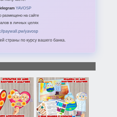
elegram
YAVOSP
то размещено на сайте
алов в личных целях
s://paywall.pw/yavosp
й страны по курсу вашего банка.