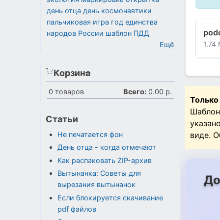
день отца
день космонавтики
пальчиковая игра
год единства
pode
народов России
шаблон
ПДД
1.74
Ещё
Корзина
0
товаров
Всего:
0.00 р.
Только
Шаблон
Статьи
указан
Не печатается фон
виде. 
День отца - когда отмечают
Как распаковать ZIP-архив
Вытынанка: Советы для
До
вырезания вытынанок
Если блокируется скачивание
pdf файлов