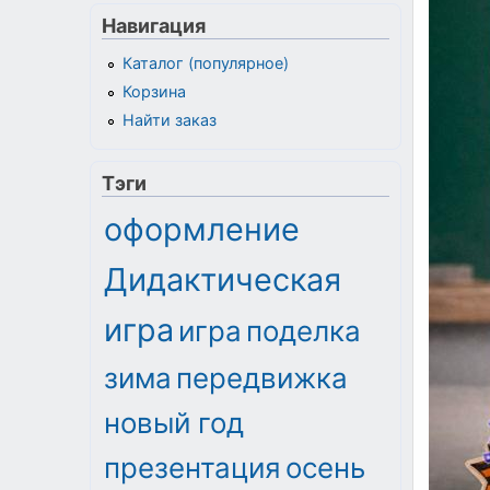
Навигация
Каталог (популярное)
Корзина
Найти заказ
Тэги
оформление
Дидактическая
игра
игра
поделка
зима
передвижка
новый год
презентация
осень