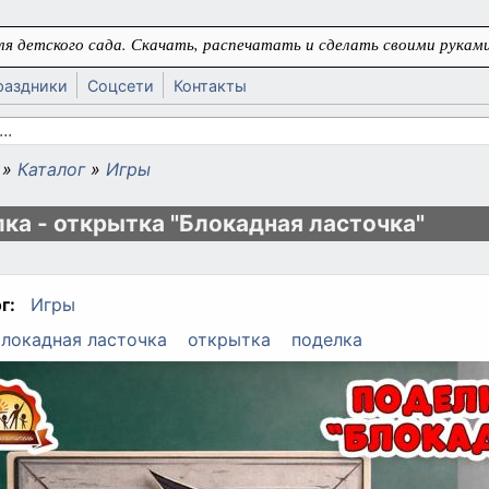
я детского сада. Скачать, распечатать и сделать своими руками
раздники
Соцсети
Контакты
 поиска
»
Каталог
»
Игры
ь
ка - открытка "Блокадная ласточка"
г:
Игры
локадная ласточка
открытка
поделка