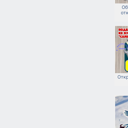
Об
от
Откр