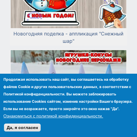
Новогодняя поделка - аппликация "Снежный
шар"
Продолжая использовать наш сайт, вы соглашаетесь на обработку
файлов Сookie и других пользовательских данных, в соответствии с
Политикой конфиденциальности. Вы можете заблокировать
использование Cookies сайтом, изменив настройки Вашего браузера.
Если вы не возражаете, просто закройте это окно нажав "Да".
Ознакомиться с политикой конфиденциальности.
Да, я согласен