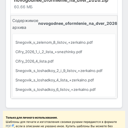
novogodnee_oformlenie_na_dver_2026.zip
60.66 МБ
Содержимое
novogodnee_oformlenie_na_dver_2026.zip:
архива
Snegovik_v_zelenom_8_listov_+zerkalno.pdf
Cifry_2026_1_i_2_lista_+snezhinky.pdf
Cifry_2026_4_lista.pdf
Snegovik_s_loshadkoy_2_i_9_listov_+zerkalno.pdf
Snegovik_s_loshadkoy_4_lista_+zerkalno.pdf
Snegovik_s_loshadkoy_6_listov_+zerkalno.pdf
Snegovik_s_loshadkoy_12_listov_+zerkalno.pdf
Snegovik_v_zelenom_2_i_6_listov_+zerkalno.pdf
Snegovik_v_zelenom_4_lista_+zerkalno.pdf
Только для личного использования.
Шаблоны для печати и изготовления своими руками передаются в формате
PDF
, если в описании не указано иное. Купить шаблоны Вы можете без