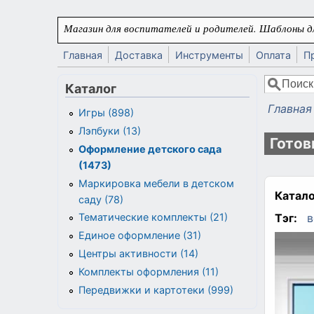
Перейти к основному содержанию
Магазин для воспитателей и родителей. Шаблоны дл
Главная
Доставка
Инструменты
Оплата
П
Поиск
Каталог
Форма
Главная
Игры (898)
Вы здес
Лэпбуки (13)
Готов
Оформление детского сада
(1473)
Маркировка мебели в детском
Катало
саду (78)
Тэг:
в
Тематические комплекты (21)
Единое оформление (31)
Центры активности (14)
Комплекты оформления (11)
Передвижки и картотеки (999)