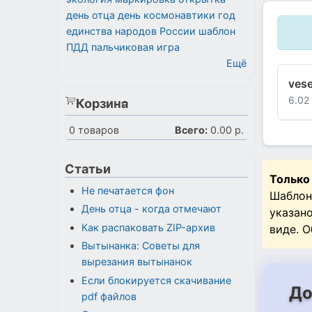
день отца
день космонавтики
год
единства народов России
шаблон
ПДД
пальчиковая игра
Ещё
vese
6.02
Корзина
0
товаров
Всего:
0.00 р.
Статьи
Только
Не печатается фон
Шаблон
День отца - когда отмечают
указан
Как распаковать ZIP-архив
виде. 
Вытынанка: Советы для
вырезания вытынанок
Если блокируется скачивание
До
pdf файлов