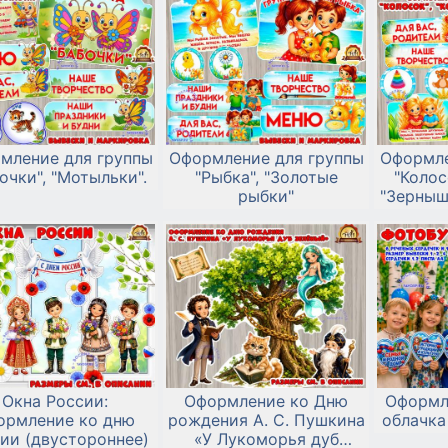
мление для группы
Оформление для группы
Оформле
очки", "Мотыльки".
"Рыбка", "Золотые
"Колос
рыбки"
"Зерныш
Окна России:
Оформление ко Дню
Оформл
ормление ко дню
рождения А. С. Пушкина
облачка
ии (двустороннее)
«У Лукоморья дуб