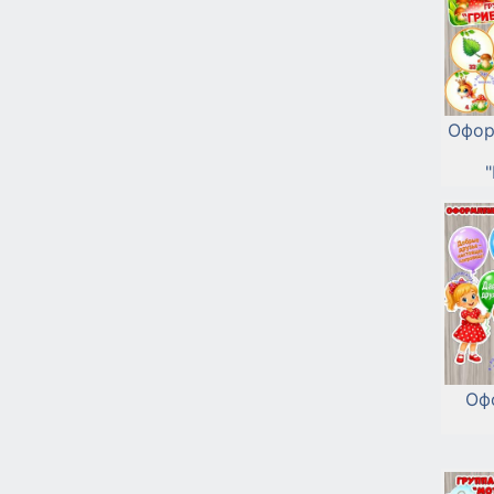
Офор
Оф