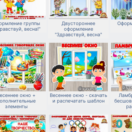
ормление группы
Двустороннее
Оформ
равствуй, весна!"
оформление
"Здравствуй, весна"
есеннее окно +
Весеннее окно - скачать
Ламбр
ополнительные
и распечатать шаблон
бесшов
элементы
ра