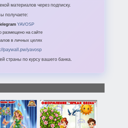
екой материалов через подписку.
ы получаете:
elegram
YAVOSP
то размещено на сайте
алов в личных целях
s://paywall.pw/yavosp
й страны по курсу вашего банка.