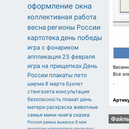
оформление окна
коллективная работа
весна
регионы России
картотека
день победы
игра с фонариком
аппликация
23 февраля
игра на прищепках
День
Весенн
Все эл
России
плакаты
лето
.
ширма
8 марта
Буклет
стенгазета
консультация
безопасность
плакат
день
Артику
матери
раскраска
животные
семья
мини-книга
сказка
Файлы
Россия
рамка
вывеска
9 мая
экология
маркировка
открытка