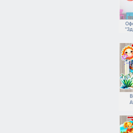
Оф
"Зд
В
д