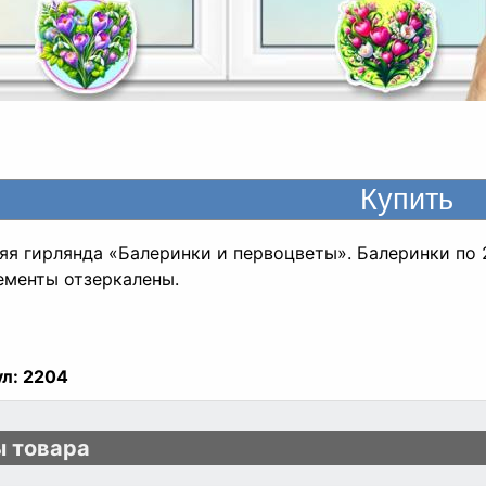
яя гирлянда «Балеринки и первоцветы». Балеринки по 2 
ементы отзеркалены.
л:
2204
 товара