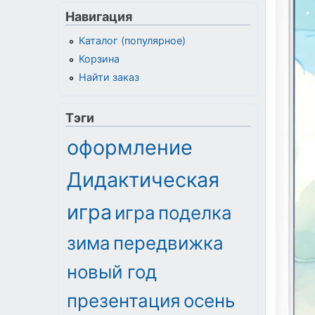
Навигация
Каталог (популярное)
Корзина
Найти заказ
Тэги
оформление
Дидактическая
игра
игра
поделка
зима
передвижка
новый год
презентация
осень