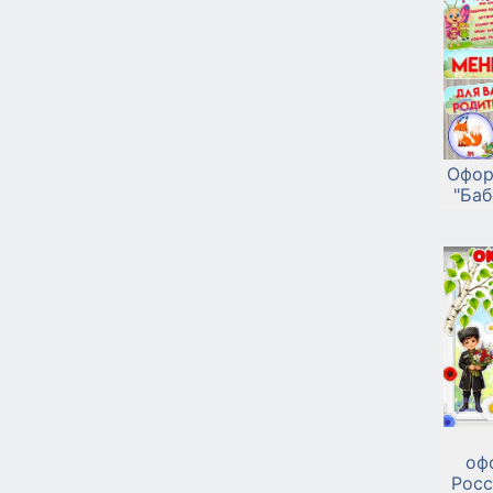
Офор
"Баб
оф
Росс