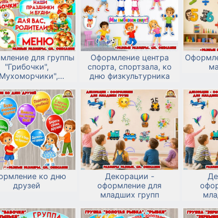
мление для группы
Оформление центра
Оформле
"Грибочки",
спорта, спортзала, ко
м
"Мухоморчики",
дню физкультурника
"Боровички"
ормление ко дню
Декорации -
Де
друзей
оформление для
офо
младших групп
мла