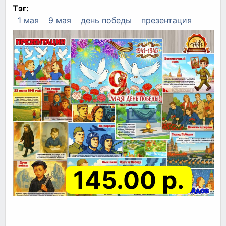
Тэг:
1 мая
9 мая
день победы
презентация
145.00 р.