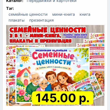
Каталог:
Передвижки и картотеки
Тэг:
семейные ценности
мини-книга
книга
плакаты
презентация
145.00 р.